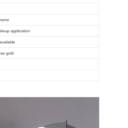
 frame
keup application
vailable
ose gold