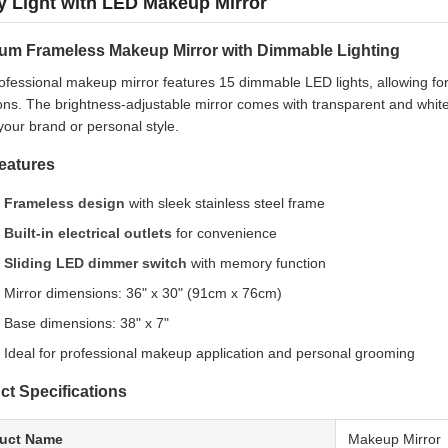
y Light with LED Makeup Mirror
um Frameless Makeup Mirror with Dimmable Lighting
ofessional makeup mirror features 15 dimmable LED lights, allowing for
ons. The brightness-adjustable mirror comes with transparent and white 
our brand or personal style.
eatures
Frameless design
with sleek stainless steel frame
Built-in electrical outlets
for convenience
Sliding LED dimmer switch
with memory function
Mirror dimensions: 36" x 30" (91cm x 76cm)
Base dimensions: 38" x 7"
Ideal for professional makeup application and personal grooming
ct Specifications
uct Name
Makeup Mirror