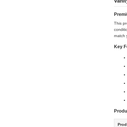
Vanit
Premi
This pr
conditi
match y
Key F
Produ
Prod