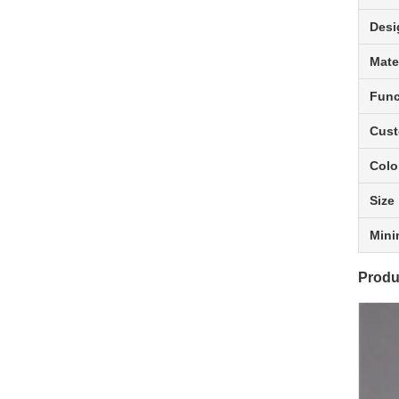
Desi
Mate
Func
Cust
Colo
Size
Mini
Produ