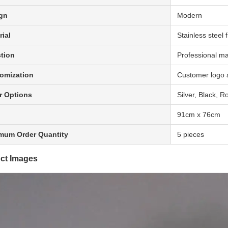
gn
Modern
rial
Stainless steel
tion
Professional ma
omization
Customer logo a
r Options
Silver, Black, R
91cm x 76cm
mum Order Quantity
5 pieces
ct Images