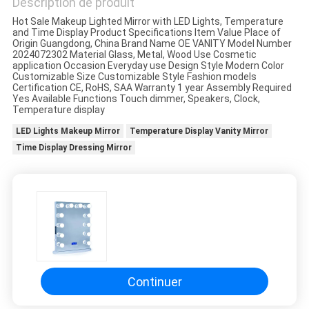
Description de produit
DEMANDE
Hot Sale Makeup Lighted Mirror with LED Lights, Temperature
and Time Display Product Specifications Item Value Place of
DE
Origin Guangdong, China Brand Name OE VANITY Model Number
2024072302 Material Glass, Metal, Wood Use Cosmetic
SOUMISSION
application Occasion Everyday use Design Style Modern Color
Customizable Size Customizable Style Fashion models
Certification CE, RoHS, SAA Warranty 1 year Assembly Required
Yes Available Functions Touch dimmer, Speakers, Clock,
SITEMAP
Temperature display
LED Lights Makeup Mirror
Temperature Display Vanity Mirror
POLITIQUE
Time Display Dressing Mirror
EN
MATIÈRE
DE
PROTECTION
DE
Continuer
LA