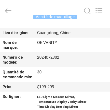
OE
HOME
Furniture
Co.,
Ltd..
Vanité de maquillage
All
Rights
APERÇU
Reserved.
Lieu d'origine:
Guangdong, Chine
PRODUITS
Nom de
OE VANITY
marque:
VIDÉOS
Numéro de
2024072302
modèle:
VR
Quantité de
30
commande min:
SHOW
Prix:
$199-299
A
Surligner:
,
LED Lights Makeup Mirror
,
Temperature Display Vanity Mirror
PROPOS
Time Display Dressing Mirror