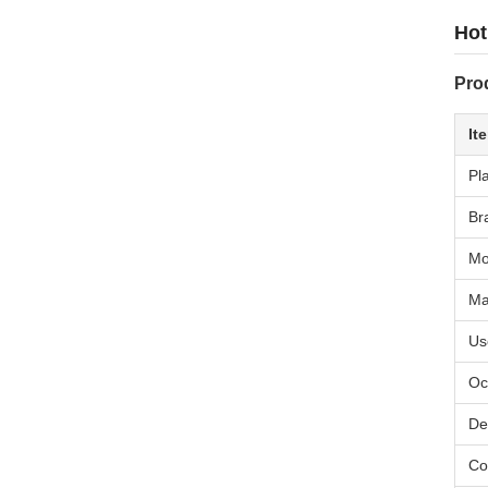
Hot
Pro
It
Pl
Br
Mo
Ma
Us
Oc
De
Co