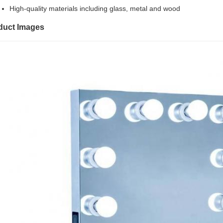
High-quality materials including glass, metal and wood
duct Images
ने पहले ऑर्डर पर 10% की छूट का आनंद लेंजब आप ई
और टेक्स्ट संदेश प्राप्त करने के लिए साइन अप करें*