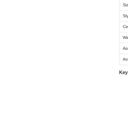
Si
St
Cer
Wa
As
Av
Key