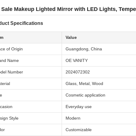
 Sale Makeup Lighted Mirror with LED Lights, Tempe
duct Specifications
em
Value
ace of Origin
Guangdong, China
and Name
OE VANITY
del Number
2024072302
terial
Glass, Metal, Wood
e
Cosmetic application
casion
Everyday use
sign Style
Modern
lor
Customizable