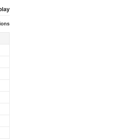
play
ions