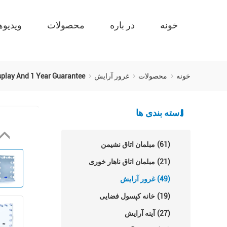
خونه
در باره
محصولات
ویدیوه
خونه
محصولات
غرور آرایش
splay And 1 Year Guarantee
دسته بندی ها
(61)
مبلمان اتاق نشیمن
(21)
مبلمان اتاق ناهار خوری
(49)
غرور آرایش
(19)
خانه کپسول فضایی
(27)
آینه آرایش