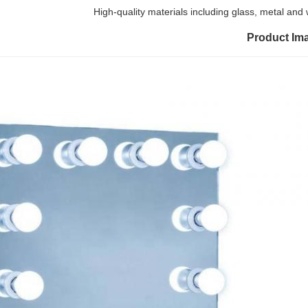
High-quality materials including glass, metal and
Product Im
از 10 درصد تخفیف در اولین سفارش خود لذت
بریدوقتی برای ایمیل و پیامک ثبت نام می کنید*