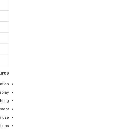
ures
ation
splay
hting
nment
n use
tions