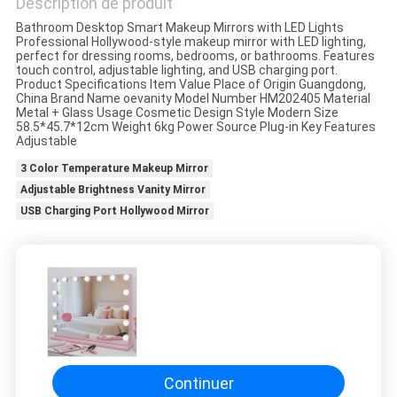
Description de produit
DEMANDE
Bathroom Desktop Smart Makeup Mirrors with LED Lights
Professional Hollywood-style makeup mirror with LED lighting,
DE
perfect for dressing rooms, bedrooms, or bathrooms. Features
touch control, adjustable lighting, and USB charging port.
SOUMISSION
Product Specifications Item Value Place of Origin Guangdong,
China Brand Name oevanity Model Number HM202405 Material
Metal + Glass Usage Cosmetic Design Style Modern Size
58.5*45.7*12cm Weight 6kg Power Source Plug-in Key Features
SITEMAP
Adjustable
3 Color Temperature Makeup Mirror
POLITIQUE
Adjustable Brightness Vanity Mirror
USB Charging Port Hollywood Mirror
EN
MATIÈRE
DE
PROTECTION
DE
LA
Continuer