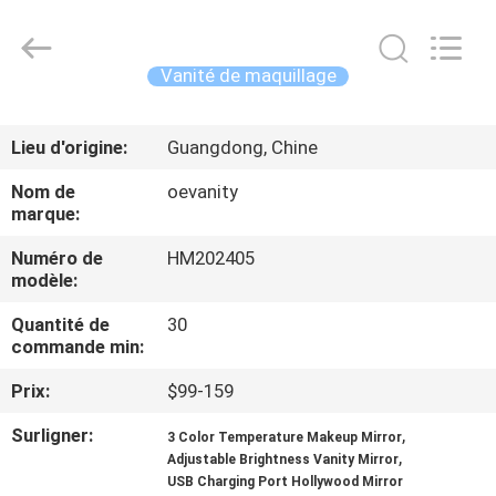
OE
HOME
Furniture
Co.,
Ltd..
Vanité de maquillage
All
Rights
APERÇU
Reserved.
Lieu d'origine:
Guangdong, Chine
PRODUITS
Nom de
oevanity
marque:
VIDÉOS
Numéro de
HM202405
modèle:
VR
Quantité de
30
commande min:
SHOW
Prix:
$99-159
A
Surligner:
,
3 Color Temperature Makeup Mirror
,
Adjustable Brightness Vanity Mirror
PROPOS
USB Charging Port Hollywood Mirror