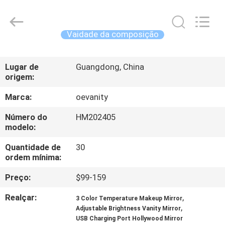
Dongguan
OE
HOME
Furniture
Co.,
Vaidade da composição
Ltd..
All
CASA
Rights
Reserved.
Lugar de
Guangdong, China
origem:
PRODUTOS
Marca:
oevanity
VÍDEOS
Número do
HM202405
modelo:
SHOW
Quantidade de
30
ordem mínima:
DE
Preço:
$99-159
RV
Realçar:
,
3 Color Temperature Makeup Mirror
,
Adjustable Brightness Vanity Mirror
QUEM
USB Charging Port Hollywood Mirror