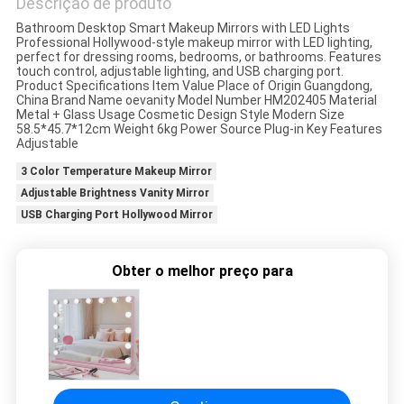
Descrição de produto
UM
Bathroom Desktop Smart Makeup Mirrors with LED Lights
Professional Hollywood-style makeup mirror with LED lighting,
ORÇAMENTO
perfect for dressing rooms, bedrooms, or bathrooms. Features
touch control, adjustable lighting, and USB charging port.
Product Specifications Item Value Place of Origin Guangdong,
China Brand Name oevanity Model Number HM202405 Material
SITEMAP
Metal + Glass Usage Cosmetic Design Style Modern Size
58.5*45.7*12cm Weight 6kg Power Source Plug-in Key Features
Adjustable
POLÍTICA
3 Color Temperature Makeup Mirror
DE
Adjustable Brightness Vanity Mirror
USB Charging Port Hollywood Mirror
PRIVACIDADE
Obter o melhor preço para