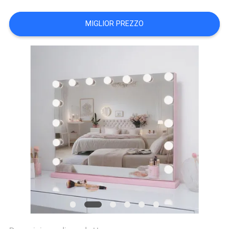
FATORY
MIGLIOR PREZZO
TOUR
CONTATTACI
NOTIZIE
TUTTI
I
CASI
RICHIEDERE
UN