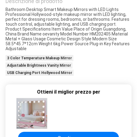
Descrizione di prodotto
PREVENTIVO
Bathroom Desktop Smart Makeup Mirrors with LED Lights
Professional Hollywood-style makeup mirror with LED lighting,
perfect for dressing rooms, bedrooms, or bathrooms. Features
SITEMAP
touch control, adjustable lighting, and USB charging port.
Product Specifications Item Value Place of Origin Guangdong,
China Brand Name oevanity Model Number HM202405 Material
Metal + Glass Usage Cosmetic Design Style Modern Size
NORME
58.5*45.7*12cm Weight 6kg Power Source Plug-in Key Features
Adjustable
SULLA
3 Color Temperature Makeup Mirror
PRIVACY
Adjustable Brightness Vanity Mirror
USB Charging Port Hollywood Mirror
Ottieni il miglior prezzo per