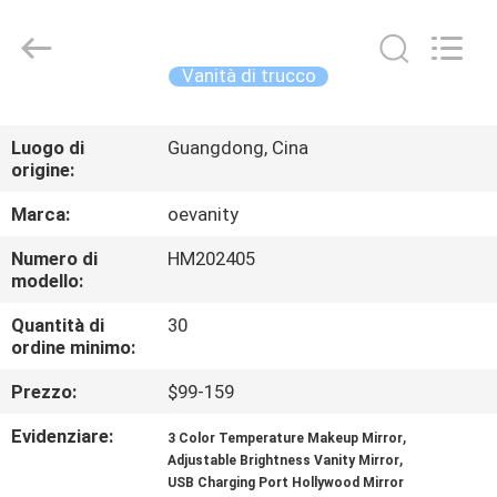
OE
HOME
Furniture
Co.,
Ltd..
Vanità di trucco
All
Rights
CASA
Reserved.
Luogo di
Guangdong, Cina
origine:
PRODOTTI
Marca:
oevanity
VIDEO
Numero di
HM202405
modello:
MOSTRA
Quantità di
30
ordine minimo:
VR
Prezzo:
$99-159
CHI
Evidenziare:
,
3 Color Temperature Makeup Mirror
,
Adjustable Brightness Vanity Mirror
SIAMO
USB Charging Port Hollywood Mirror