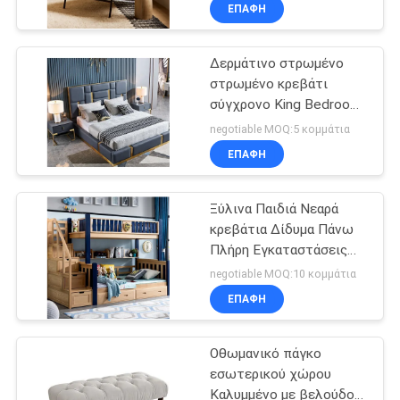
ΜΕ
ΕΠΑΦΉ
ΕΜΆΣ
Δερμάτινο στρωμένο
στρωμένο κρεβάτι
ΓΎΡΟΣ
σύγχρονο King Bedroom
ΕΡΓΟΣΤΑΣΊΩΝ
Sets
negotiable MOQ:5 κομμάτια
ΕΠΑΦΉ
ΕΠΑΦΉ
Ξύλινα Παιδιά Νεαρά
κρεβάτια Δίδυμα Πάνω
ΝΈΑ
Πλήρη Εγκαταστάσεις
Κοιλάδας OEM
negotiable MOQ:10 κομμάτια
ΌΛΕΣ
ΕΠΑΦΉ
ΟΙ
Οθωμανικό πάγκο
ΠΕΡΙΠΤΏΣΕΙΣ
εσωτερικού χώρου
Καλυμμένο με βελούδο