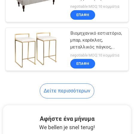
ΖΗΤΉΣΤΕ
Ροζ Κόκκινο Πράσινο
negotiable MOQ:10 κομμάτια
ΈΝΑ
ΕΠΑΦΉ
ΑΠΌΣΠΑΣΜΑ
Βιομηχανικό εστιατόριο,
μπαρ, καρέκλες,
SITEMAP
μεταλλικός πάγκος,
έπιπλα ξενοδοχείων 24
negotiable MOQ:10 κομμάτια
ιντσών
ΠΟΛΙΤΙΚΉ
ΕΠΑΦΉ
ΜΥΣΤΙΚΌΤΗΤΑΣ
Δείτε περισσότερων
Αφήστε ένα μήνυμα
We bellen je snel terug!