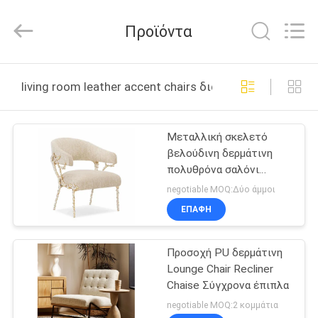
OE
HOME
Furniture
Προϊόντα
Co.,
Ltd..
All
Rights
Reserved.
ΑΡΧΙΚΉ
living room leather accent chairs διαδικτυακή κατασκ
ΣΕΛΊΔΑ
Μεταλλική σκελετό
ΠΡΟΪΌΝΤΑ
βελούδινη δερμάτινη
πολυθρόνα σαλόνι
ΒΊΝΤΕΟ
σαλόνι σαλόνι
negotiable MOQ:Δύο άμμοι
δερμάτινες προφορικές
ΕΠΑΦΉ
καρέκλες
ΕΜΦΆΝΙΣΗ
Προσοχή PU δερμάτινη
VR
Lounge Chair Recliner
Chaise Σύγχρονα έπιπλα
ΣΧΕΤΙΚΆ
negotiable MOQ:2 κομμάτια