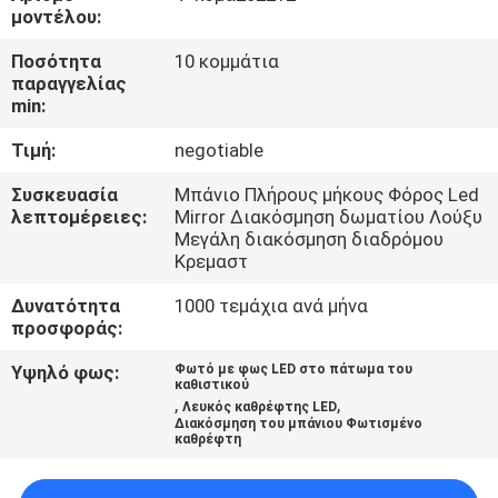
ΜΕ
μοντέλου:
ΕΜΆΣ
Ποσότητα
10 κομμάτια
παραγγελίας
min:
ΓΎΡΟΣ
Τιμή:
negotiable
ΕΡΓΟΣΤΑΣΊΩΝ
Συσκευασία
Μπάνιο Πλήρους μήκους Φόρος Led
λεπτομέρειες:
Mirror Διακόσμηση δωματίου Λούξυ
ΕΠΑΦΉ
Μεγάλη διακόσμηση διαδρόμου
Κρεμαστ
ΝΈΑ
Δυνατότητα
1000 τεμάχια ανά μήνα
προσφοράς:
ΌΛΕΣ
Υψηλό φως:
Φωτό με φως LED στο πάτωμα του
καθιστικού
,
,
ΟΙ
Λευκός καθρέφτης LED
Διακόσμηση του μπάνιου Φωτισμένο
καθρέφτη
ΠΕΡΙΠΤΏΣΕΙΣ