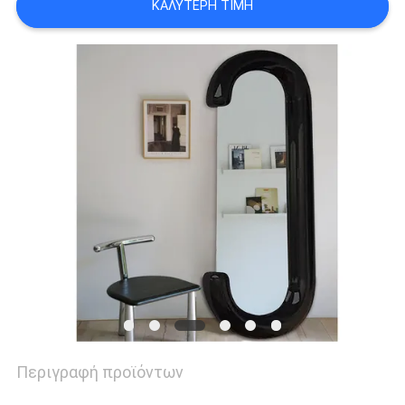
ΚΑΛΎΤΕΡΗ ΤΙΜΉ
ΖΗΤΉΣΤΕ
ΈΝΑ
ΑΠΌΣΠΑΣΜΑ
SITEMAP
ΠΟΛΙΤΙΚΉ
ΜΥΣΤΙΚΌΤΗΤΑΣ
Περιγραφή προϊόντων