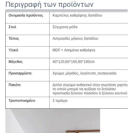
Περιγραφή των προϊόντων
Ονομασία προϊόντος
Καμπύλος καθρέφτης δαπέδου
Στυλ
Σύγχρονη μόδα
Τύπος
Αστροειδές μήκους δαπέδου
Υλικό
MDF + Ασημένιο καθρέφτη
Μέγεθος
40*120,60*160,80*180cm
Προσαρμόστε
Χρώμα, μέγεθος, λογότυπο, συσκευασία
Πακέτο
Διπλό στρώμα ανθεκτικό στην συμπίεση χαρτόνι α
το οποίο μπορεί να αυξήσει το διπλάσιο
προστασία ξύλινου πλαισίου ή ξύλινου κουτιού
Τροποποιημένο
2 τεμάχια