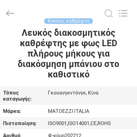
OE
HOME
Furniture
Co.,
Ltd..
Κύκλος καθρέφτη
All
Rights
Reserved.
Λευκός διακοσμητικός
ΑΡΧΙΚΉ
καθρέφτης με φως LED
ΣΕΛΊΔΑ
πλήρους μήκους για
ΠΡΟΪΌΝΤΑ
διακόσμηση μπάνιου στο
καθιστικό
ΒΊΝΤΕΟ
Τόπος
Γκουανγκντόνγκ, Κίνα
καταγωγής:
ΕΜΦΆΝΙΣΗ
VR
Μάρκα:
MATOEZZI ITALIA
Πιστοποίηση:
ISO9001,ISO14001,CE,ROHS
ΣΧΕΤΙΚΆ
Αριθμό
Φ-κύμα202212