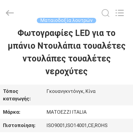
OE
HOME
Furniture
Co.,
Ματαιοδοξία λουτρών
Ltd..
All
Φωτογραφίες LED για το
ΑΡΧΙΚΉ
Rights
Reserved.
μπάνιο Ντουλάπια τουαλέτες
ΣΕΛΊΔΑ
ντουλάπες τουαλέτες
ΠΡΟΪΌΝΤΑ
νεροχύτες
ΒΊΝΤΕΟ
Τόπος
Γκουανγκντόνγκ, Κίνα
καταγωγής:
ΕΜΦΆΝΙΣΗ
Μάρκα:
MATOEZZI ITALIA
VR
Πιστοποίηση:
ISO9001,ISO14001,CE,ROHS