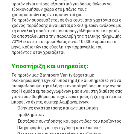
προϊόν είναι επίσης εξαιρετικό για όσους θέλουν να
εξοικονομήσουν χώρο στο μπάνιο τους
χρησιμοποιώντας ένα προϊόν τοίχου.
Το προϊόν συσκευάζεται σε ένα κουτί από χαρτόνια και ο
χρόνος παράδοσης είναι μεταξύ 2-30 ημερών ανάλογα με
τη συνολική ποσότητα που παραγγέλθηκε.και το προϊόν
θα αποσταλεί μετά την παραλαβή της τελικής πληρωμής
70%Η ικανότητα προμήθειας είναι 10.000 κομμάτια το
μήνα, καθιστώντας εύκολη την παραγγελία του
προϊόντος όταν χρειάζεται.
Υποστήριξη και υπηρεσίες:
Το προϊόν μας Bathroom Vanity έρχεται με
ολοκληρωμένη τεχνική υποστήριξη και υπηρεσίες για να
διασφαλίσουμε την πλήρη ικανοποίησή σας με την αγορά
σας.Η ομάδα εμπειρογνωμόνων μας είναι στη διάθεσή σας
για να σας βοηθήσει με τυχόν ερωτήσεις ή ζητήματα που
μπορεί να έχετε, συμπεριλαμβανομένων:
Οδηγίες εγκατάστασης και αντιμετώπιση
προβλημάτων
Συστάσεις συντήρησης και φροντίδας του προϊόντος
Πληροφορίες για την εγγύηση και αξιώσεις