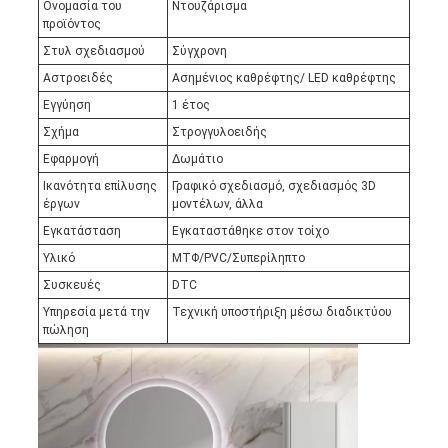
Ονομασία του
Ντουζάρισμα
προϊόντος
Στυλ σχεδιασμού
Σύγχρονη
Αστροειδές
Ασημένιος καθρέφτης/ LED καθρέφτης
Εγγύηση
1 έτος
Σχήμα
Στρογγυλοειδής
Εφαρμογή
Δωμάτιο
Ικανότητα επίλυσης
Γραφικό σχεδιασμό, σχεδιασμός 3D
έργων
μοντέλων, άλλα
Εγκατάσταση
Εγκαταστάθηκε στον τοίχο
Υλικό
ΜΤΦ/PVC/Συπερίληπτο
Συσκευές
DTC
Υπηρεσία μετά την
Τεχνική υποστήριξη μέσω διαδικτύου
πώληση