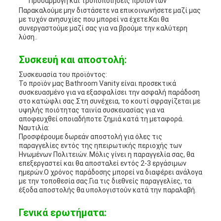
Προσαρμογή και τροποποιήσεις προϊόντων
Παρακαλούμε μην διστάσετε να επικοινωνήσετε μαζί μας
με τυχόν ανησυχίες που μπορεί να έχετε.Και θα
συνεργαστούμε μαζί σας για να βρούμε την καλύτερη
λύση..
Συσκευή και αποστολή:
Συσκευασία του προϊόντος:
Το προϊόν μας Bathroom Vanity είναι προσεκτικά
συσκευασμένο για να εξασφαλίσει την ασφαλή παράδοση
στο κατώφλι σας.Στη συνέχεια, το κουτί σφραγίζεται με
υψηλής ποιότητας ταινία συσκευασίας για να
αποφευχθεί οποιαδήποτε ζημιά κατά τη μεταφορά.
Ναυτιλία:
Προσφέρουμε δωρεάν αποστολή για όλες τις
παραγγελίες εντός της ηπειρωτικής περιοχής των
Ηνωμένων Πολιτειών. Μόλις γίνει η παραγγελία σας, θα
επεξεργαστεί και θα αποσταλεί εντός 2-3 εργάσιμων
ημερών.Ο χρόνος παράδοσης μπορεί να διαφέρει ανάλογα
με την τοποθεσία σας.Για τις διεθνείς παραγγελίες, τα
έξοδα αποστολής θα υπολογιστούν κατά την παραλαβή.
Γενικά ερωτήματα: