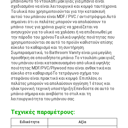
μπάνιοΑυτό το ντουλάπι μακιγιάζ για μπάνιο είναι
σχεδιασμένο να είναι λειτουργικό και κομψό ταυτόχρονα.
Τα υλικά που χρησιμοποιούνται για την κατασκευή
αυτού του μπάνιου είναι MDF / PVC / αντιστρόφιμο.Αυτό
σημαίνει ότι οι πελάτες μπορούν να απολαύσουν το
μπάνιο τους για χρόνια χωρίς να χρειάζεται να
ανησυχούν για το υλικό να χαλάσει ή να επιδεινωθεί με
την πάροδο του χρόνουΤα υλικά υψηλής ποιότητας που
χρησιμοποιούνται σε αυτό το προϊόν καθιστούν επίσης
εύκολο το καθαρισμό και τη συντήρηση.
Συμπερασματικά, το Bathroom Vanity είναι μια μεγάλη
προσθήκη σε οποιοδήποτε μπάνιο.Το ντουλάπι μακιγιάζ
του μπάνιου είναι κατασκευασμένο από υλικά υψηλής
ποιότητας MDF/PVC/Plywood που είναι ανθεκτικά και
εύκολο στο καθαρισμόΤο τετράγωνο σχήμα του
στεφάνου είναι πρακτικό και κομψό. Επιπλέον, οι
πελάτες μπορούν να απολαύσουν εγγύηση 1 έτους και
ηλεκτρονική τεχνική υποστήριξη.Επενδύστε σε αυτό το
μπάνιο σήμερα και ανεβάστε το στυλ και τη
λειτουργικότητα του μπάνιου σας.
Τεχνικές παραμέτρους:
Ειδικότητα
Αξία