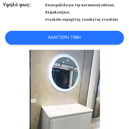
ΌΛΕΣ
Υψηλό φως:
,
Επικεφαλίδα για την κατασκευή οθόνων
,
Κεφαλοκήπιο
ΟΙ
ντουλάπι νεροχύτης τουαλέτας ντουλάπι
ΠΕΡΙΠΤΏΣΕΙΣ
ΚΑΛΎΤΕΡΗ ΤΙΜΉ
ΖΗΤΉΣΤΕ
ΈΝΑ
ΑΠΌΣΠΑΣΜΑ
SITEMAP
ΠΟΛΙΤΙΚΉ
ΜΥΣΤΙΚΌΤΗΤΑΣ