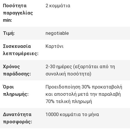
Ποσότητα
2 κομμάτια
ΣΧΕΤΙΚΆ
παραγγελίας
min:
ΜΕ
Τιμή:
negotiable
ΕΜΆΣ
Συσκευασία
Καρτόνι
λεπτομέρειες:
ΓΎΡΟΣ
Χρόνος
2-30 ημέρες (εξαρτάται από τη
ΕΡΓΟΣΤΑΣΊΩΝ
παράδοσης:
συνολική ποσότητα)
Όροι
Προειδοποίηση 30% προκαταβολή
ΕΠΑΦΉ
πληρωμής:
και αποστολή μετά την παραλαβή
70% τελική πληρωμή
ΝΈΑ
Δυνατότητα
10000 κομμάτια το μήνα
προσφοράς: