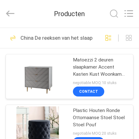
Dongguan
OE
HOME
Producten
Furniture
Co.,
Ltd..
All
Rights
THUIS
61
Reserved.
China De reeksen van het slaapkamermeubilair
Meubelen voor de
PRODUCTEN
woonkamer
Matoezzi 2 deuren
slaapkamer Accent
VIDEOS
Kasten Kust Woonkamer
meubels
negotiable MOQ:10 stuks
VR-
CONTACT
21
SHOW
Plastic Houten Ronde
Eetkamermeubilair
Ottomaanse Stoel Stoel
OVER
Stoel Pouf
ONS
negotiable MOQ:20 stuks