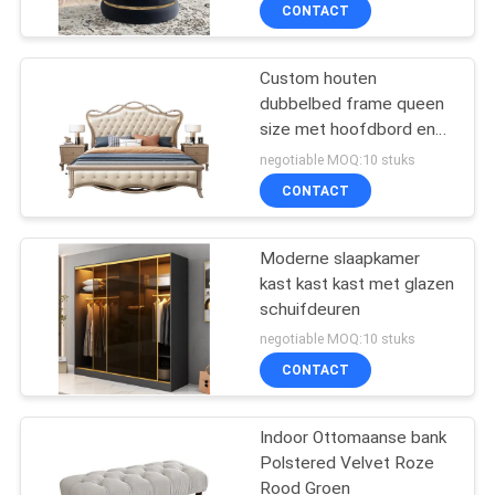
CONTACT
FABRIEKSREIS
Custom houten
49
dubbelbed frame queen
CONTACTEER
size met hoofdbord en
ONS
make-upijdelheid
lade
negotiable MOQ:10 stuks
CONTACT
NIEUWS
Moderne slaapkamer
kast kast kast met glazen
ALLE
schuifdeuren
GEVALLEN
19
negotiable MOQ:10 stuks
CONTACT
Ruimte capsule huis
VRAAG
EEN
Indoor Ottomaanse bank
Polstered Velvet Roze
OFFERTE
Rood Groen