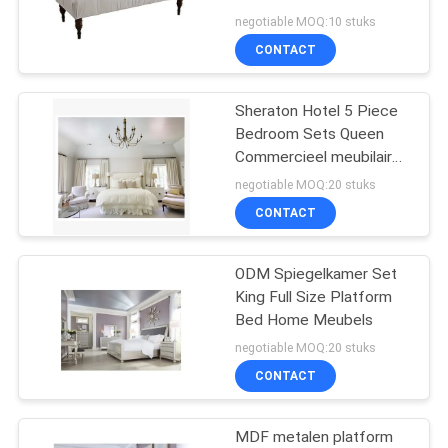
AAN
negotiable MOQ:10 stuks
CONTACT
27
SITEMAP
Sheraton Hotel 5 Piece
make-upspiegel
Bedroom Sets Queen
PRIVACYBELEID
Commercieel meubilair
OEM
negotiable MOQ:20 stuks
CONTACT
ODM Spiegelkamer Set
24
King Full Size Platform
Bed Home Meubels
hollywood spiegel
negotiable MOQ:20 stuks
CONTACT
MDF metalen platform