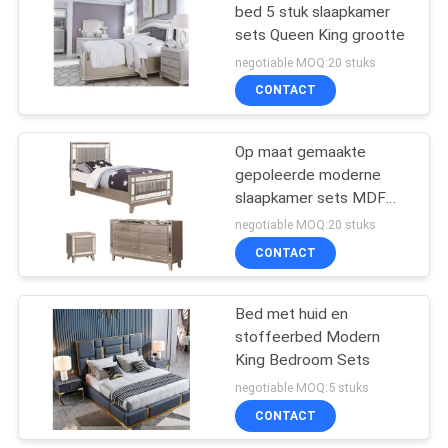
bed 5 stuk slaapkamer
sets Queen King grootte
43
negotiable MOQ:20 stuks
De reeksen van het
CONTACT
slaapkamermeubilair
Op maat gemaakte
gepoleerde moderne
slaapkamer sets MDF
Hout
negotiable MOQ:20 stuks
CONTACT
23
Bed met huid en
Keukenkast
stoffeerbed Modern
King Bedroom Sets
negotiable MOQ:5 stuks
CONTACT