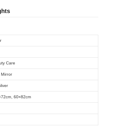
ghts
r
uty Care
 Mirror
ilver
×72cm, 60×82cm