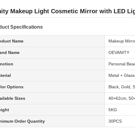
ity Makeup Light Cosmetic Mirror with LED Li
duct Specifications
oduct Name
Makeup Mirro
and Name
OEVANITY
nction
Personal Bea
terial
Metal + Glass
lor Options
Black, Gold, S
ailable Sizes
40×62cm, 50
ight
5KG
nimum Order Quantity
30PCS