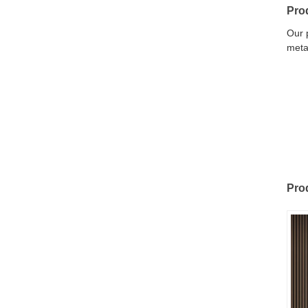
Pro
Our 
meta
Pro