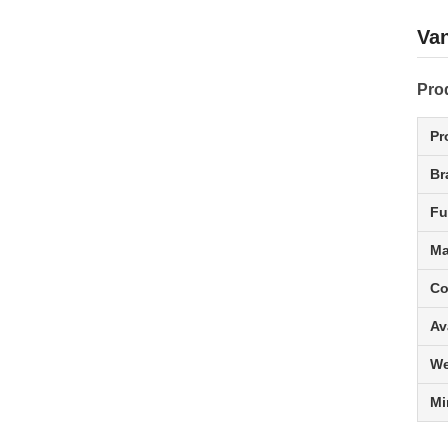
Van
Pro
Pr
Br
Fu
Ma
Co
Av
We
Mi