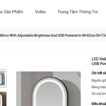
ác Sản Phẩm
Video
Trung Tâm Thông Tin
Mirror With Adjustable Brightness And USB Powered In 40*62cm 50*7
LED Make
USB Pow
Chi tiết 
Nguồn gố
Hàng hiệ
Số mô hì
Điều khoả