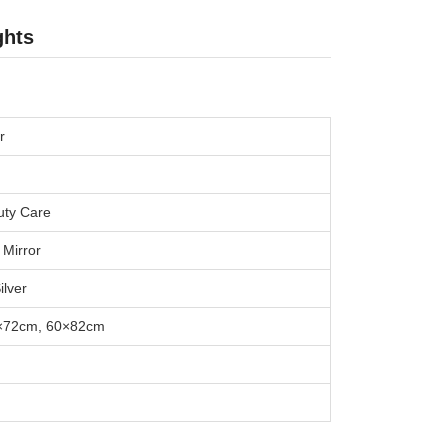
ghts
r
uty Care
 Mirror
ilver
×72cm, 60×82cm