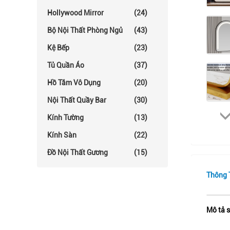
Hollywood Mirror
(24)
Bộ Nội Thất Phòng Ngủ
(43)
Kệ Bếp
(23)
Tủ Quần Áo
(37)
Hồ Tắm Vô Dụng
(20)
Nội Thất Quầy Bar
(30)
Kính Tường
(13)
Kính Sàn
(22)
Đồ Nội Thất Gương
(15)
Thông T
Mô tả 