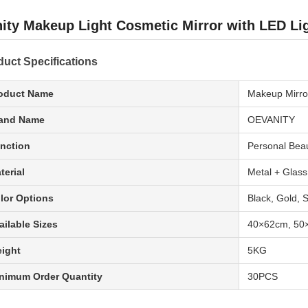
ity Makeup Light Cosmetic Mirror with LED Li
duct Specifications
oduct Name
Makeup Mirro
and Name
OEVANITY
nction
Personal Bea
terial
Metal + Glass
lor Options
Black, Gold, S
ailable Sizes
40×62cm, 50
ight
5KG
nimum Order Quantity
30PCS