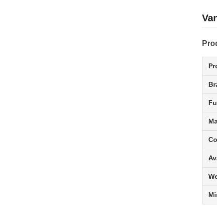
Van
Pro
Pr
Br
Fu
Ma
Co
Av
We
Mi