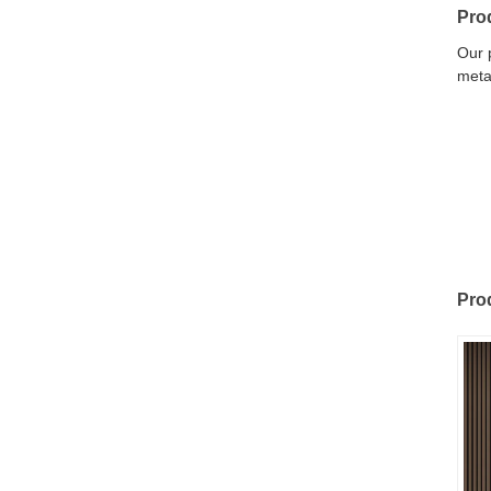
Pro
Our 
meta
Pro