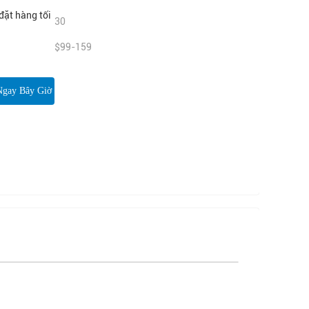
đặt hàng tối
30
$99-159
Ngay Bây Giờ