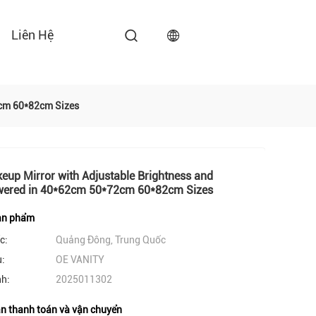
Liên Hệ
2cm 60*82cm Sizes
up Mirror with Adjustable Brightness and
ered in 40*62cm 50*72cm 60*82cm Sizes
sản phẩm
c:
Quảng Đông, Trung Quốc
u:
OE VANITY
nh:
2025011302
n thanh toán và vận chuyển