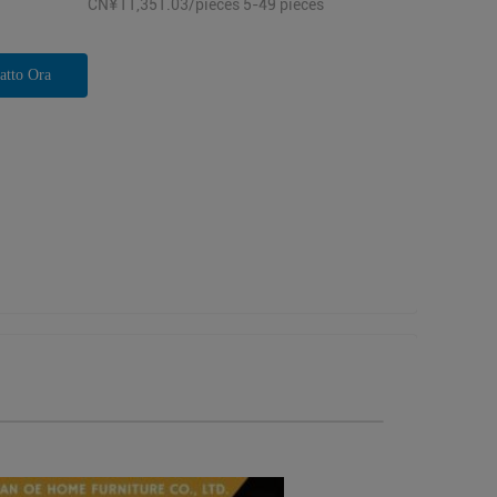
CN¥11,351.03/pieces 5-49 pieces
atto Ora