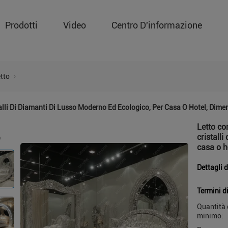
Prodotti
Video
Centro D'informazione
etto
alli Di Diamanti Di Lusso Moderno Ed Ecologico, Per Casa O Hotel, Dim
Letto co
cristall
casa o h
Dettagli 
Termini d
Quantità 
minimo: