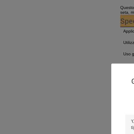
Questo 
seta, m
Spec
Appli
Utiliz
Uso g
Stile
Nome 
Stile
Utiliz
Mater
Parol