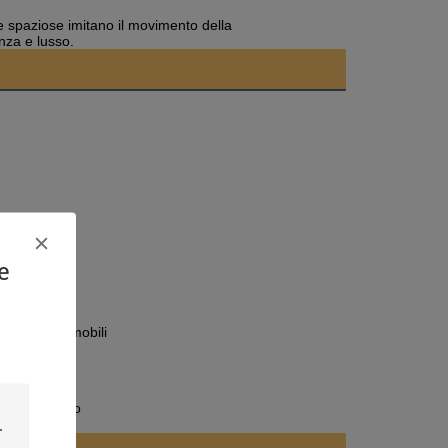
rve spaziose imitano il movimento della
nza e lusso.
o in legno
e
to Set di mobili
amera da letto