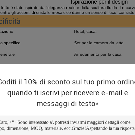
Ispirazione per il design
letto è stato ispirato dall'eleganza reale e dalla scultura fluida. Le cu
entre gli accenti di cristallo mosaicico danno un senso di luce, consiste
ificità
cazione
Hotel, casa.
zo specifico
Set per la camera da letto
enerale
Arredamento per la casa
 di progettazione
Moderno
del prodotto
Arredamento per camere da lett
Goditi il 10% di sconto sul tuo primo ordin
Mobili moderni
quando ti iscrivi per ricevere e-mail e
zatori
Home Arredamento-camera da let
messaggi di testo*
iale principale
Mobili in legno a pannello
a chiave
Ultimi disegni di mobili per la c