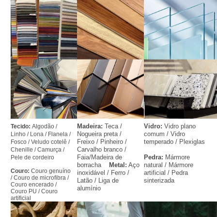
Madeira: 
Teca / 
Vidro: 
Vidro plano 
Tecido: 
Algodão / 
Nogueira preta / 
comum / Vidro 
Linho / Lona / Flanela / 
Freixo / Pinheiro / 
temperado / Plexiglas
Fosco / Veludo cotelê / 
Carvalho branco / 
Chenille / Camurça / 
Faia/Madeira de 
Pedra:
 Mármore 
Pele de cordeiro
borracha    
Metal:
 Aço 
natural / Mármore 
Couro: 
Couro genuíno 
inoxidável / Ferro / 
artificial / Pedra 
/ Couro de microfibra / 
Latão / Liga de 
sinterizada
Couro encerado / 
alumínio
Couro PU / Couro 
artificial