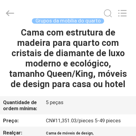
Dongguan
OE
HOME
Furniture
Co.,
Grupos da mobília do quarto
Ltd..
All
Cama com estrutura de
CASA
Rights
Reserved.
madeira para quarto com
PRODUTOS
cristais de diamante de luxo
moderno e ecológico,
VÍDEOS
tamanho Queen/King, móveis
de design para casa ou hotel
SHOW
DE
Quantidade de
5 peças
ordem mínima:
RV
Preço:
CN¥11,351.03/pieces 5-49 pieces
QUEM
Realçar:
,
Cama de móveis de design