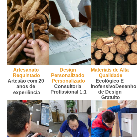
Artesanato 
Design 
Materiais de Alta 
Requintado
Personalizado 
Qualidade
Artesão com 20 
Personalizado
Ecológico
 E 
anos de 
Consultoria 
Inofensivo
Desenho 
Profissional 1:1
de Design 
experiência
Gratuito