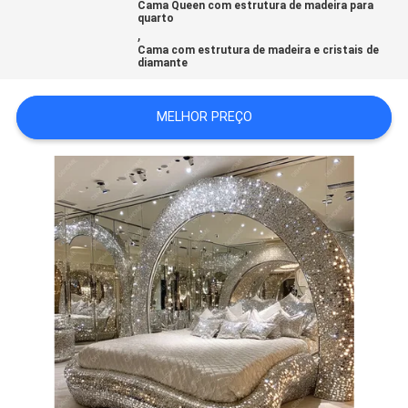
SOMOS
Cama Queen com estrutura de madeira para
quarto
,
Cama com estrutura de madeira e cristais de
diamante
FÁBRICA
MELHOR PREÇO
FALE
CONOSCO
NOTÍCIAS
TODOS
OS
CASOS
PEDIR