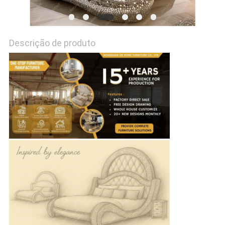
UM
ORÇAMENTO
Descrição de produto
MAPA
DO
SITE
POLÍTICA
DE
PRIVACIDADE