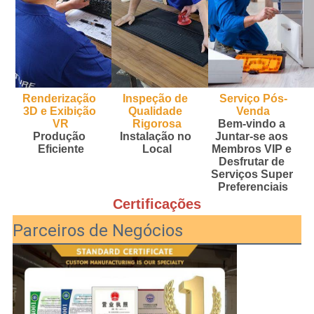
Renderização 
Inspeção de 
Serviço Pós-
3D e Exibição 
Qualidade 
Venda
VR
Rigorosa
Bem-vindo a 
Produção 
Instalação no 
Juntar-se aos 
Eficiente
Local
Membros VIP e 
Desfrutar de 
Serviços Super 
Preferenciais
Certificações
Parceiros de Negócios