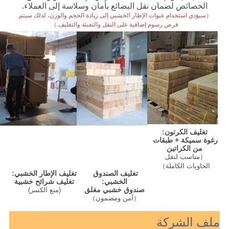
الخصائص لضمان نقل البضائع بأمان وسلاسة إلى العملاء.
（سيؤدي استخدام عبوات الإطار الخشبي إلى زيادة الحجم والوزن، لذلك سيتم 
فرض رسوم إضافية على النقل والتعبئة والتغليف.）
تغليف الكرتون:
رغوة سميكة + طبقات 
من الكراتين
（مناسب لنقل 
الحاويات الكاملة）
تغليف الإطار الخشبي:
تغليف الصندوق 
تغليف شرائح خشبية
الخشبي:
صندوق خشبي مغلق
(
منع الكسر
)
（آمن ومضمون）
ملف الشركة