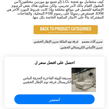
كيف ستتعامل مع شحنة LCL (أو تجمع مع موردين مختلفين)؟
من 
المقبول القيام بذلك لأمر تجريبي، ولكن ستكون هناك بعض الرسوم 
الإضافية للتحميل في مواقع مختلفة وإذا كانت شروط المورد الآخر هي 
EXW، فسنفرض رسومًا على رسوم FOB المحلية، والشاحنات 
المشتركة بناءً على الأمتار المكعبة الخاصة بكل منها.
سرير أثاث مصمم
غرفة نوم الملكة سرير الإطار الخشبي
سرير الألماس الكريستالي الخشبي
احصل على افضل سعر ل
صديقة للبيئة الفاخرة الحديثة الماس
الكريستال غرفة نوم الإطار الخشبي
سرير الملكة / الملك حجم مصمم الأثاث
للمنزل أو الفندق
استمر