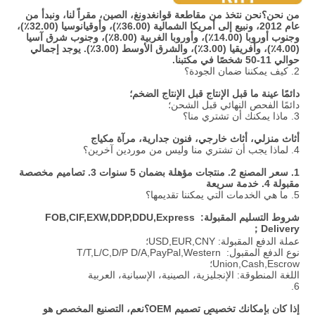
من نحن؟
نحن نتخذ من مقاطعة قوانغدونغ، الصين، مقراً لنا، ونبدأ من 
عام 2012، ونبيع إلى أمريكا الشمالية (36.00٪)، وأوقيانوسيا (32.00٪)، 
وجنوب أوروبا (14.00٪)، وأوروبا الغربية (8.00٪)، وجنوب شرق آسيا 
(4.00٪)، وأفريقيا (3.00٪)، والشرق الأوسط (3.00٪). يوجد إجمالي 
حوالي 11-50 شخصًا في مكتبنا.
2. كيف يمكننا ضمان الجودة؟
دائمًا عينة ما قبل الإنتاج قبل الإنتاج الضخم؛
دائمًا الفحص النهائي قبل الشحن؛
3. ماذا يمكنك أن تشتري منا؟
أثاث منزلي، أثاث خارجي، فنون جدارية، مرآة مكياج
4. لماذا يجب أن تشتري منا وليس من موردين آخرين؟
1. سعر المصنع 2. منتجات مؤهلة بضمان 5 سنوات 3. تصاميم مخصصة 
مقبولة 4. خدمة سريعة
5. ما هي الخدمات التي يمكننا تقديمها؟
شروط التسليم المقبولة: FOB,CIF,EXW,DDP,DDU,Express 
Delivery；
عملة الدفع المقبولة: USD,EUR,CNY؛
نوع الدفع المقبول: T/T,L/C,D/P D/A,PayPal,Western 
Union,Cash,Escrow؛
اللغة المنطوقة: الإنجليزية، الصينية، الإسبانية، العربية
6.
إذا كان بإمكانك تخصيص تصميم OEM؟
نعم، التصنيع المخصص هو 