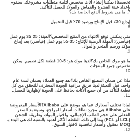
تخصصنا! يمكننا إنشاء أثاث مخصص لتلبية متطلبات مشروعك. سنقوم 
بإعداد عينة القشرة والقماش والفولاذ للعميل للتأكيد.
7. ما هي شروط الدفع الخاصة بك؟
إيداع 30٪ قبل الإنتاج ورصيد 70٪ قبل التحميل
8.
متى يمكنني توقع الانتهاء من المنتج المخصص؟
العينة: 25-35 يوم عمل 
(قياسي)؛ المهلة الزمنية للإنتاج: 35-55 يوم عمل (قياسي) بعد إيداع 
مؤكد ورسم المتجر والمواد.
9.
ما هو موك الخاص بك؟
لدينا موك هو: 5-10 قطعة لكل تصميم. يمكن 
تخصيص جميع المنتجات
10.
ماذا عن ضمان المصنع الخاص بك؟
نعد جميع العملاء بضمان لمدة عام 
واحد، قبل التعبئة لدينا فريق مراقبة الجودة المحترف للتحقق من كل 
قطعة للتأكد من أن جميع الأثاث يحافظ على الجودة لإظهارها للعميل.
11.
لماذا تختلف أسعارك عما هو موضح على Alibaba؟
الأسعار المعروضة 
على Alibaba هي مجرد نطاقات أسعار للمراجع، وسيعتمد السعر 
الفعلي على حجم الطلب الإجمالي، واختيار المواد، وطريقة الشحن 
(LCL أو FCL) وما إلى ذلك. النقطة الأكثر أهمية بالنسبة لك هي البدء بـ 
MOQ معقول وأسعار تنافسية لاختبار السوق.
12.