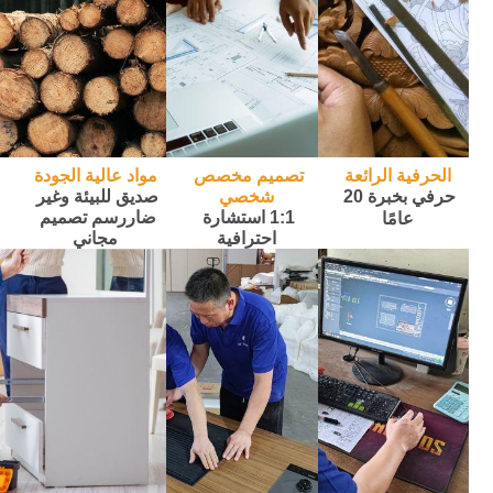
الحرفية الرائعة
تصميم مخصص 
مواد عالية الجودة
حرفي بخبرة 20 
شخصي
صديق للبيئة
 وغير 
1:1 استشارة 
ضار
رسم تصميم 
عامًا
احترافية
مجاني