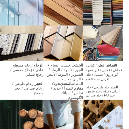
الخشب:
خشب الساج / 
الزجاج:
زجاج مسطح 
القماش:
قطن / كتان / 
الجوز الأسود / الرماد / 
عادي / زجاج مقسى / 
قماش / فلانيل / غير لامع / 
الصنوبر / البلوط الأبيض 
زجاج شبكي
كوردروي / شينيل / جلد 
/ الزان / خشب 
الغزال / جلد الغنم
المطاط
المعدن:
فولاذ 
الحجر:
رخام طبيعي / 
الجلد:
جلد طبيعي / جلد 
مقاوم للصدأ / حديد / 
رخام صناعي / حجر 
ألياف دقيقة / جلد شمع / 
نحاس / سبائك 
مصفح
جلد PU / جلد صناعي
الألومنيوم