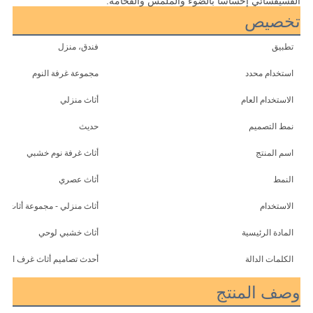
الفسيفسائي إحساسًا بالضوء والملمس والفخامة.
تخصيص
تطبيق
فندق، منزل
استخدام محدد
مجموعة غرفة النوم
الاستخدام العام
أثاث منزلي
نمط التصميم
حديث
اسم المنتج
أثاث غرفة نوم خشبي
النمط
أثاث عصري
الاستخدام
أثاث منزلي - مجموعة أثاث غر
المادة الرئيسية
أثاث خشبي لوحي
الكلمات الدالة
أحدث تصاميم أثاث غرف النوم
وصف المنتج