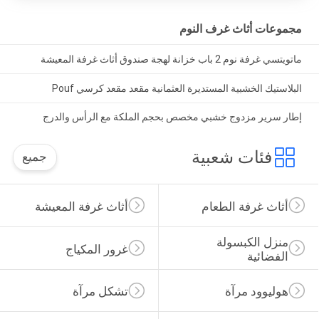
مجموعات أثاث غرف النوم
ماتويتسي غرفة نوم 2 باب خزانة لهجة صندوق أثاث غرفة المعيشة
البلاستيك الخشبية المستديرة العثمانية مقعد مقعد كرسي Pouf
إطار سرير مزدوج خشبي مخصص بحجم الملكة مع الرأس والدرج
فئات شعبية
جميع
أثاث غرفة الطعام
أثاث غرفة المعيشة
منزل الكبسولة 
غرور المكياج
الفضائية
هوليوود مرآة
تشكل مرآة