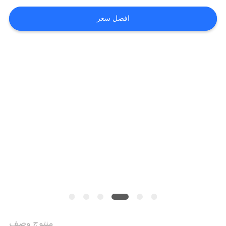
حول
افضل سعر
بنا
جولة
في
المعمل
اتصل
بنا
أخبار
جميع
القضايا
منتوج وصف