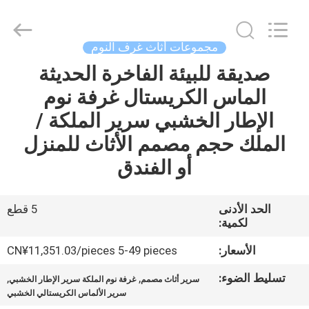
OE
HOME
Furniture
Co.,
Ltd..
مجموعات أثاث غرف النوم
All
Rights
صديقة للبيئة الفاخرة الحديثة
منزل
Reserved.
الماس الكريستال غرفة نوم
المنتجات
الإطار الخشبي سرير الملكة /
الملك حجم مصمم الأثاث للمنزل
أشرطة
أو الفندق
فيديو
الحد الأدنى
5 قطع
لكمية:
عرض
الواقع
الأسعار:
CN¥11,351.03/pieces 5-49 pieces
الافتراضي
تسليط الضوء:
,
,
سرير أثاث مصمم
غرفة نوم الملكة سرير الإطار الخشبي
سرير الألماس الكريستالي الخشبي