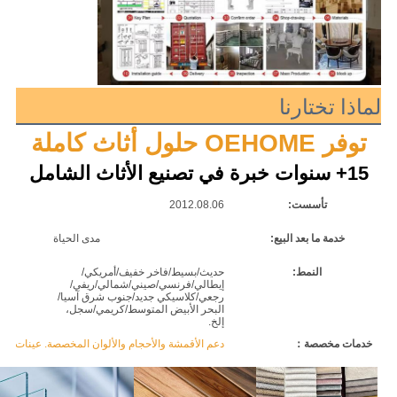
لماذا تختارنا
توفر OEHOME حلول أثاث كاملة
15+ سنوات خبرة في تصنيع الأثاث الشامل
تأسست:
2012.08.06
مس
خدمة ما بعد البيع:
مدى الحياة
ض
النمط:
حديث/بسيط/فاخر خفيف/أمريكي/
نط
إيطالي/فرنسي/صيني/شمالي/ريفي/
رجعي/كلاسيكي جديد/جنوب شرق آسيا/
البحر الأبيض المتوسط/كريمي/سجل،
إلخ.
خدمات مخصصة：
دعم الأقمشة والأحجام والألوان المخصصة. عينات أقم