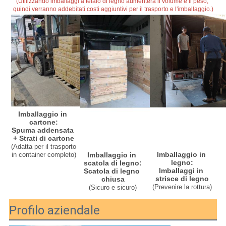
(Utilizzando imballaggi a telaio di legno aumenterà il volume e il peso, 
quindi verranno addebitati costi aggiuntivi per il trasporto e l'imballaggio.)
Imballaggio in 
cartone:
Spuma addensata 
+ Strati di cartone
(Adatta per il trasporto 
Imballaggio in 
Imballaggio in 
in container completo)
legno:
scatola di legno:
Imballaggi in 
Scatola di legno 
strisce di legno
chiusa
(
Prevenire la rottura
)
(Sicuro e sicuro)
Profilo aziendale