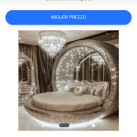
FATORY
MIGLIOR PREZZO
TOUR
CONTATTACI
NOTIZIE
TUTTI
I
CASI
RICHIEDERE
UN