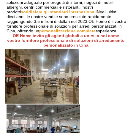
soluzioni adeguate per progetti di interni, negozi di mobili, 
alberghi, centri commerciali e ristoranti.i nostri 
prodotti
soddisfare gli standard internazionali
Negli ultimi 
dieci anni, le nostre vendite sono cresciute rapidamente, 
raggiungendo 3,5 milioni di dollari nel 2023.OE Home è il vostro 
fornitore professionale di soluzioni per arredi personalizzati in 
Cina, offrendo un
personalizzazione completa
esperienza.
OE Home invita gli agenti globali a unirsi a noi come 
vostro fornitore professionale di soluzioni di arredamento 
personalizzato in Cina.