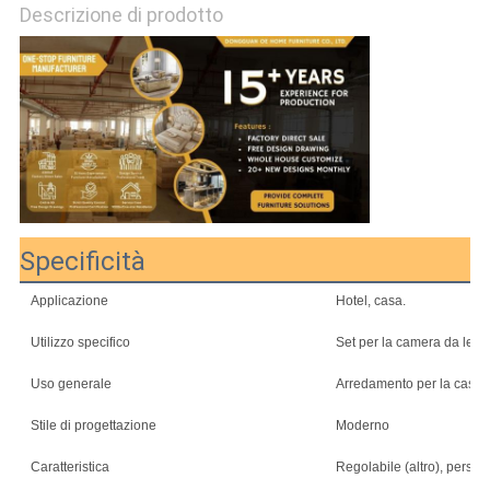
Descrizione di prodotto
PREVENTIVO
MAPPA
DEL
SITO
NORME
Specificità
SULLA
Applicazione
Hotel, casa.
PRIVACY
Utilizzo specifico
Set per la camera da letto
Uso generale
Arredamento per la casa
Stile di progettazione
Moderno
Caratteristica
Regolabile (altro), person