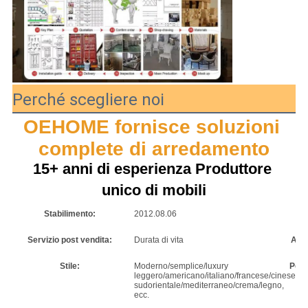
Perché scegliere noi
OEHOME fornisce soluzioni 
complete di arredamento
15+ anni di esperienza Produttore 
unico di mobili
Stabilimento:
2012.08.06
Zo
Servizio post vendita:
Durata di vita
Assi
Stile:
Moderno/semplice/luxury
Port
leggero/americano/italiano/francese/cinese/nor
sudorientale/mediterraneo/crema/legno,
ecc.