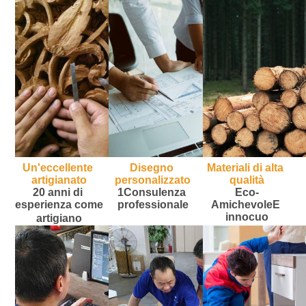
Un'eccellente 
Disegno 
Materiali di alta 
artigianato
personalizzato
qualità
20 anni di 
1Consulenza 
Eco-
esperienza come 
professionale
Amichevole
E 
innocuo
artigiano