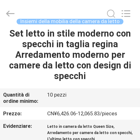
OE
HOME
Furniture
Co.,
Ltd..
Insiemi della mobilia della camera da letto
All
Rights
Set letto in stile moderno con
CASA
Reserved.
specchi in taglia regina
PRODOTTI
Arredamento moderno per
camere da letto con design di
VIDEO
specchi
MOSTRA
Quantità di
10 pezzi
ordine minimo:
VR
Prezzo:
CN¥6,426.06-12,065.83/pieces
CHI
Evidenziare:
,
Letto in camera da letto Queen Size
SIAMO
,
Arredamento per camere da letto con specchi
L'ultimo letto con specchi