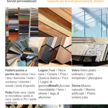
Servizi personalizzati:
Supporto per tessuti personalizzati, dimensioni 
Legno:
Teak / Noce 
Vetro:
Vetro piatto 
Fabbricazione a 
nera / Cenere / Pino / 
ordinario / vetro 
partire da:
cotone / lino 
Quercia bianca / Fico 
temperato / plexiglass
/ tela / flannella / mate / 
/ Legno di 
corduroy / chenille / 
gomma
Metalli:
Acciaio 
Stone:
Marmo 
suede / pelle d'agnello
inossidabile / ferro / 
naturale / Marmo 
Pelle:
Pelle vera / pelle 
ottone / lega di 
artificiale / Pietra 
in microfibra / pelle in 
alluminio
sinterizzata
cera / pelle in PU / pelle 
artificiale