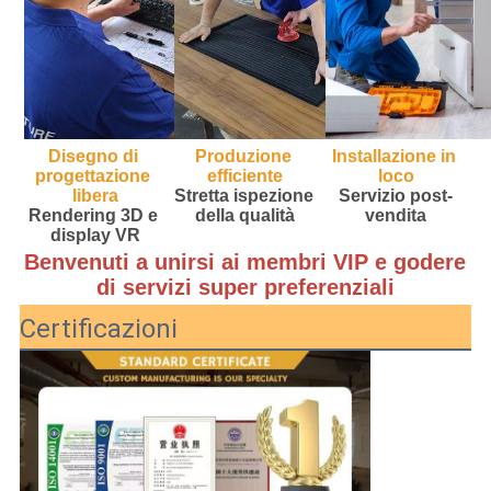
Disegno di 
Produzione 
Installazione in 
progettazione 
efficiente
loco
libera
Stretta ispezione 
Servizio post-
Rendering 3D e 
della qualità
vendita
display VR
Benvenuti a unirsi ai membri VIP e godere 
di servizi super preferenziali
Certificazioni