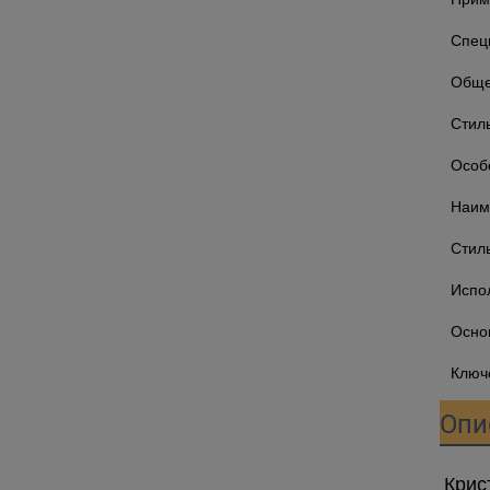
Спец
Обще
Стил
Особ
Наим
Стил
Испо
Осно
Ключ
Опи
Крис