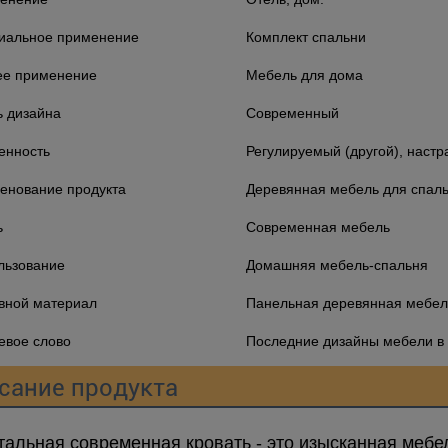
иальное применение
Комплект спальни
е применение
Мебель для дома
ь дизайна
Современный
енность
Регулируемый (другой), наст
енование продукта
Деревянная мебель для спал
ь
Современная мебель
льзование
Домашняя мебель-спальня
вной материал
Панельная деревянная мебел
евое слово
Последние дизайны мебели в
сание продукта
тальная современная кровать - это изысканная мебель