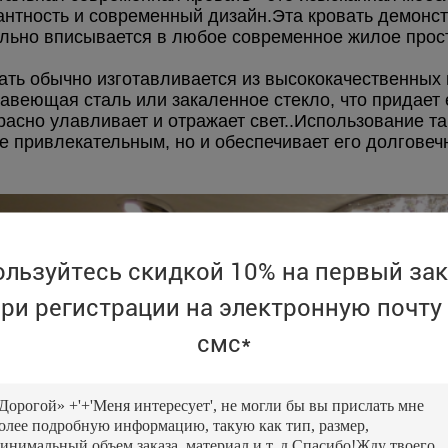
антность и современный дизайн.Эта кровать демонстр
льно вписывается в любое современное жилое прост
ать обычно изготавливается из высококачественных 
авеющая сталь или закаленное стекло, что придает е
расно улавливает и отражает свет..Использование та
е привлекательным, но и обеспечивает его долговечн
ользуйтесь скидкой 10% на первый зак
ри регистрации на электронную почту
смс*