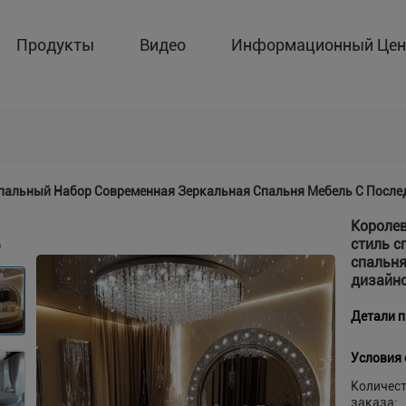
Продукты
Видео
Информационный Цен
Спальный Набор Современная Зеркальная Спальня Мебель С Посл
Короле
стиль с
спальня
дизайн
Детали 
Условия 
Количес
заказа: