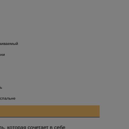
раиваемый
ьни
ь
 спальне
, которая сочетает в себе 