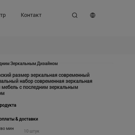
тр
Контакт
едним Зеркальным Дизайном
вский размер зеркальная современный
пальный набор современная зеркальная
 мебель с последним зеркальным
ом
продукта
оплаты & доставки
тво мин
10 штук