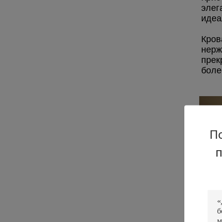
элег
идеа
Кров
нерж
прек
боле
П
п