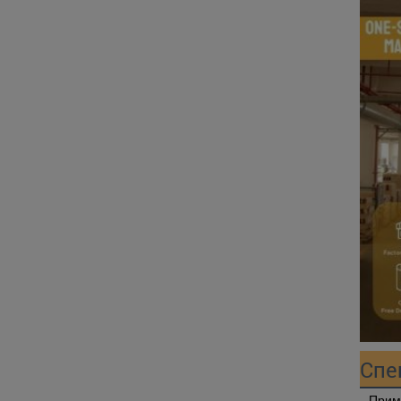
Спе
Прим