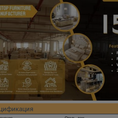
цификация
енение
Отель, дом.