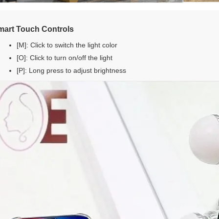
mart Touch Controls
[M]: Click to switch the light color
[O]: Click to turn on/off the light
[P]: Long press to adjust brightness
Goditi il 10% di sconto sul tuo primo ordin
quando ti iscrivi per ricevere e-mail e
messaggi di testo*