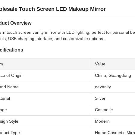
lesale Touch Screen LED Makeup Mirror
duct Overview
rn touch screen vanity mirror with LED lighting, perfect for personal 
rols, USB charging interface, and customizable options.
ifications
em
Value
ace of Origin
China, Guangdong
and Name
oevanity
terial
Silver
age
Cosmetic
sign Style
Modern
oduct Type
Home Cosmetic Mirr