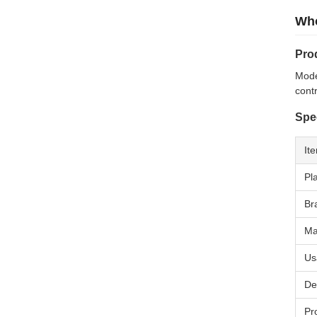
Who
Pro
Mode
cont
Spec
It
Pl
Br
Ma
Us
De
Pr