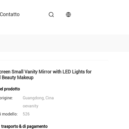
Contatto
reen Small Vanity Mirror with LED Lights for
l Beauty Makeup
del prodotto
origine:
Guangdong, Cina
oevanity
i modello:
526
i trasporto & di pagamento