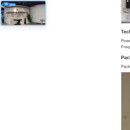
Tech
Powe
Freq
Pac
Pack