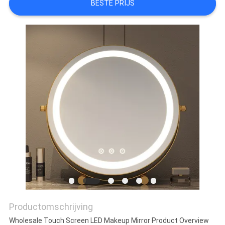
BESTE PRIJS
FABRIEKSREIS
CONTACTEER
ONS
NIEUWS
ALLE
GEVALLEN
VRAAG
EEN
Productomschrijving
OFFERTE
Wholesale Touch Screen LED Makeup Mirror Product Overview