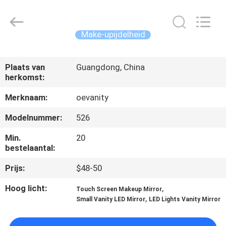
Dongguan
OE
HOME
Furniture
Co.,
Make-upijdelheid
Ltd..
All
Rights
THUIS
Reserved.
Plaats van
Guangdong, China
herkomst:
PRODUCTEN
Merknaam:
oevanity
VIDEOS
Modelnummer:
526
Min.
20
VR-
bestelaantal:
SHOW
Prijs:
$48-50
Hoog licht:
,
Touch Screen Makeup Mirror
OVER
,
Small Vanity LED Mirror
LED Lights Vanity Mirror
ONS