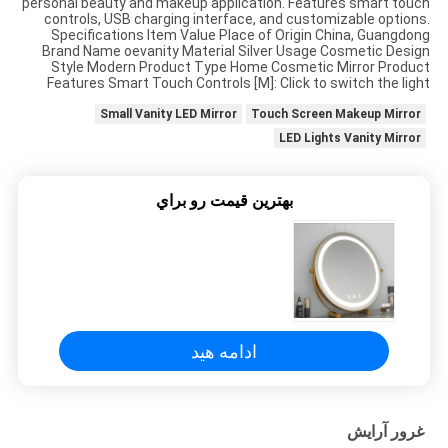
personal beauty and makeup application. Features smart touch
درخواست
controls, USB charging interface, and customizable options.
Specifications Item Value Place of Origin China, Guangdong
نقل
Brand Name oevanity Material Silver Usage Cosmetic Design
Style Modern Product Type Home Cosmetic Mirror Product
قول
Features Smart Touch Controls [M]: Click to switch the light
Small Vanity LED Mirror
Touch Screen Makeup Mirror
LED Lights Vanity Mirror
SITEMAP
بهترين قيمت رو براي
سیاست
حفظ
حریم
خصوصی
ادامه هید
غرور آرایش