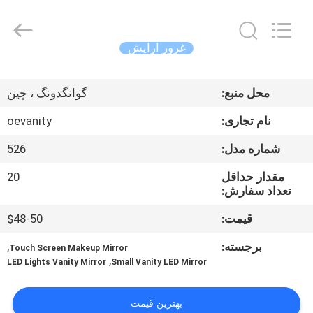
OE
HOME
Furniture
Co.,
Ltd..
غرور آرایش
All
Rights
خانه
Reserved.
محل منبع:
گوانگدونگ ، چین
محصولات
نام تجاری:
oevanity
شماره مدل:
526
فیلم
مقدار حداقل
20
های
تعداد سفارش:
قیمت:
$48-50
نمایش
برجسته:
,
Touch Screen Makeup Mirror
VR
,
LED Lights Vanity Mirror
Small Vanity LED Mirror
دربارهی
بهترین قیمت