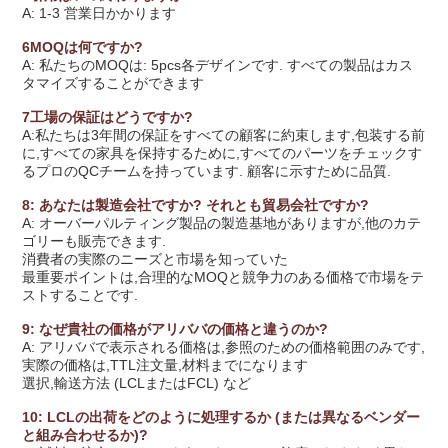
A: 1-3 営業日かかります
6MOQは何ですか?
A: 私たちのMOQは: 5pcs各デザインです. すべての製品はカス
タマイズすることができます
7工場の保証はどうですか?
A:私たちは3年間の保証をすべての顧客に約束します,包装する前
に,すべての家具を保持するために,すべてのパーツをチェックす
るプロのQCチームを持っています. 顧客に示すために品質.
8: あなたは製造会社ですか? それとも貿易会社ですか?
A: オーバーパルティング製品の製造基地がありますが,他のカテ
ゴリーも販売できます.
消費者の実際のニーズと市場を知っていた
最重要ポイントは,合理的なMOQと競争力のある価格で市場をテ
ストすることです.
9: なぜ貴社の価格がアリババの価格と違うのか?
A: アリババで表示される価格は,参照のための価格範囲のみです,
実際の価格は,TTL注文量,材料までになります
選択,輸送方法 (LCLまたはFCL) など
10: LCLの出荷をどのように処理するか (または異なるベンダー
と組み合わせるか)?