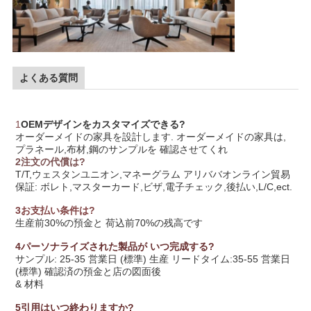
よくある質問
1
OEMデザインをカスタマイズできる?
オーダーメイドの家具を設計します. オーダーメイドの家具は,
プラネール,布材,鋼のサンプルを 確認させてくれ
2注文の代償は?
T/T,ウェスタンユニオン,マネーグラム アリババオンライン貿易
保証: ボレト,マスターカード,ビザ,電子チェック,後払い,L/C,ect.
3お支払い条件は?
生産前30%の預金と 荷込前70%の残高です
4パーソナライズされた製品が いつ完成する?
サンプル: 25-35 営業日 (標準) 生産 リードタイム:35-55 営業日
(標準) 確認済の預金と店の図面後
& 材料
5引用はいつ終わりますか?