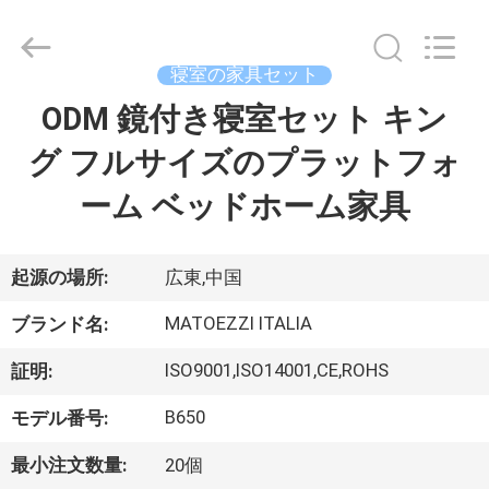
©
2024
-
2026
Dongguan
寝室の家具セット
OE
HOME
ODM 鏡付き寝室セット キン
ホ
Furniture
Co.,
Ltd..
グ フルサイズのプラットフォ
ー
All
Rights
Reserved.
ーム ベッドホーム家具
ム
製
起源の場所:
広東,中国
品
MATOEZZI ITALIA
ブランド名:
ISO9001,ISO14001,CE,ROHS
証明:
ビ
B650
モデル番号:
デ
最小注文数量:
20個