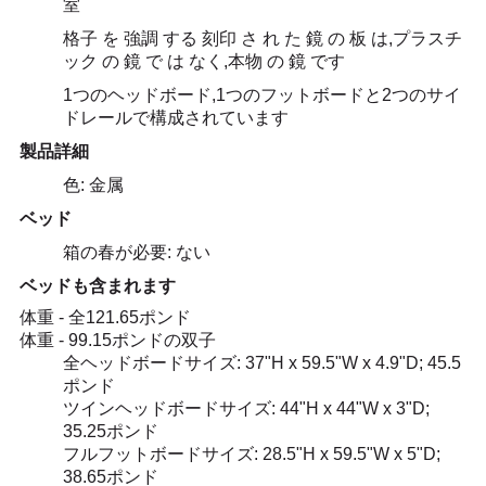
ニ
室
格子 を 強調 する 刻印 さ れ た 鏡 の 板 は,プラスチ
ュ
ック の 鏡 で は なく,本物 の 鏡 です
ー
1つのヘッドボード,1つのフットボードと2つのサイ
ドレールで構成されています
ス
製品詳細
色: 金属
す
ベッド
べ
箱の春が必要: ない
ベッドも含まれます
て
体重 - 全121.65ポンド
の
体重 - 99.15ポンドの双子
全ヘッドボードサイズ: 37"H x 59.5"W x 4.9"D; 45.5
場
ポンド
ツインヘッドボードサイズ: 44"H x 44"W x 3"D;
合
35.25ポンド
フルフットボードサイズ: 28.5"H x 59.5"W x 5"D;
38.65ポンド