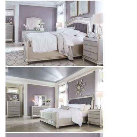
シ
ー
ポ
リ
シ
ー
規
約