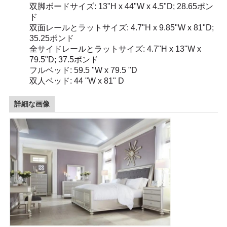
見
双脚ボードサイズ: 13"H x 44"W x 4.5"D; 28.65ポン
ド
積
双面レールとラットサイズ: 4.7"H x 9.85"W x 81"D;
35.25ポンド
依
全サイドレールとラットサイズ: 4.7"H x 13"W x
79.5"D; 37.5ポンド
頼
フルベッド: 59.5 "W x 79.5 "D
双人ベッド: 44 "W x 81" D
地
詳細な画像
図
プ
ラ
イ
バ