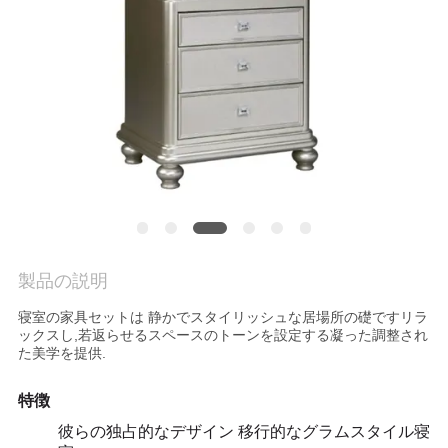
社
案
内
お
問
い
製品の説明
合
寝室の家具セットは 静かでスタイリッシュな居場所の礎ですリラ
ックスし,若返らせるスペースのトーンを設定する凝った調整され
わ
た美学を提供.
せ
特徴
彼らの独占的なデザイン 移行的なグラムスタイル寝