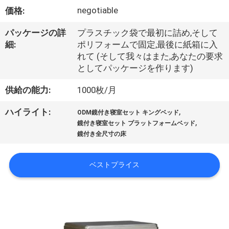
オ
negotiable
価格:
VR
パッケージの詳
プラスチック袋で最初に詰め,そして
細:
ポリフォームで固定,最後に紙箱に入
シ
れて (そして我々はまた,あなたの要求
としてパッケージを作ります)
ョ
供給の能力:
1000枚/月
ー
,
ハイライト:
ODM鏡付き寝室セット キングベッド
,
鏡付き寝室セット プラットフォームベッド
企
鏡付き全尺寸の床
業
ベストプライス
情
報
会