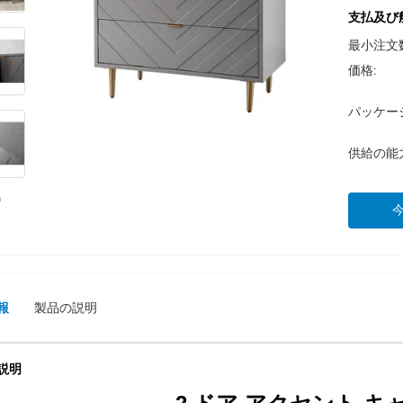
支払及び
最小注文
価格:
パッケー
供給の能
報
製品の説明
説明