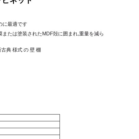
ャビネット
のに最適です
膜または塗装されたMDF殻に囲まれ,重量を減ら
新古典 様式 の 壁 棚