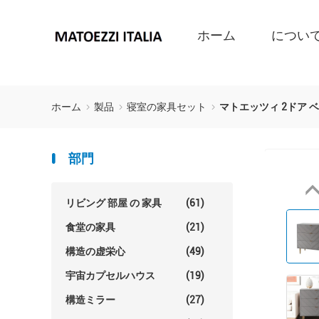
ホーム
につい
ホーム
製品
寝室の家具セット
マトエッツィ 2ドア 
部門
リビング 部屋 の 家具
(61)
食堂の家具
(21)
構造の虚栄心
(49)
宇宙カプセルハウス
(19)
構造ミラー
(27)