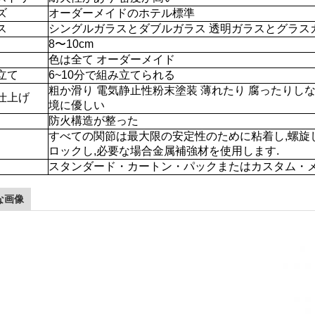
ズ
オーダーメイドのホテル標準
ス
シングルガラスとダブルガラス 透明ガラスとグラス
8〜10cm
色は全て オーダーメイド
立て
6~10分で組み立てられる
粗か滑り 電気静止性粉末塗装 薄れたり 腐ったりしな
仕上げ
境に優しい
防火構造が整った
すべての関節は最大限の安定性のために粘着し,螺旋し
ロックし,必要な場合金属補強材を使用します.
スタンダード・カートン・パックまたはカスタム・
な画像