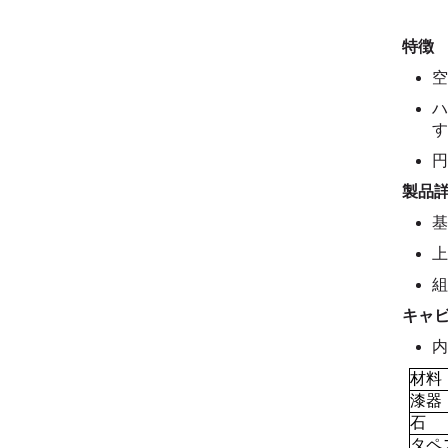
特徴
空
ハ
す
円
製品
基
上
組
キャ
内
材料
漆器
石
タペ