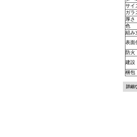
サイ
ガラ
厚さ
色
組み
表面
防火
建設
梱包
詳細