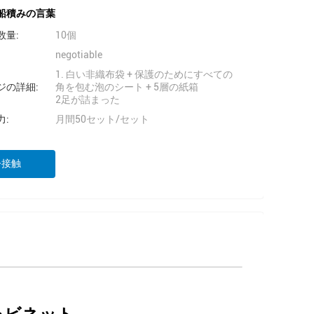
船積みの言葉
数量:
10個
negotiable
1. 白い非織布袋 + 保護のためにすべての
ジの詳細:
角を包む泡のシート + 5層の紙箱
2足が詰まった
力:
月間50セット/セット
今接触