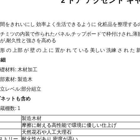
2 ドア アクセント キ
間をきれいにし 効率よく生活できるように 化粧品を整理する
チミツの内装で作られたパネル,チップボードで枠付けされ,薄
が,耐久性と強さを高める
形 の 上部 が 壁 の 上 に 置か れ て いる 美しい 洗練 さ れ た 
詳細
礎材料: 木材加工
部素材: 製造木
立レベル:部分組立
ビネットも含め
蔵棚数: 1
製造木材
摩擦に耐える高性能で環境に優しい仕上げ
天然花石や人工大理石
ストリー
耐火性があり 密度が高い