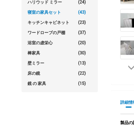
ハリウッド ミラー
(24)
寝室の家具セット
(43)
キッチンキャビネット
(23)
ワードローブの戸棚
(37)
浴室の虚栄心
(20)
棒家具
(30)
壁ミラー
(13)
床の鏡
(22)
鏡 の 家具
(15)
詳細情
製品の