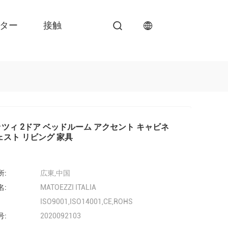
ンター
接触
ツィ 2ドア ベッドルーム アクセント キャビネ
ェスト リビング 家具
所:
広東,中国
名:
MATOEZZI ITALIA
ISO9001,ISO14001,CE,ROHS
号:
2020092103