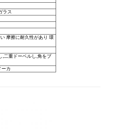
ガラス
い 摩擦に耐久性があり 環
,二重ドーベルし,角をブ
メーカ