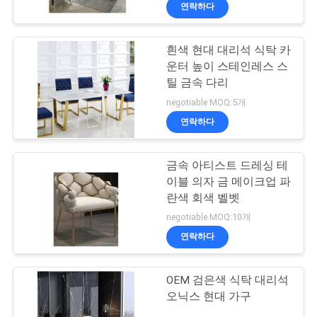
상
연락하다
VR
흰색 현대 대리석 식탁 카
49
운터 높이 스테인레스 스
쇼
틸 금속 다리
메이크업 무상함
negotiable MOQ:5개
회
연락하다
사
금속 아티스트 드레싱 테
소
이블 의자 금 메이크업 파
란색 회색 벨벳
개
19
negotiable MOQ:10개
연락하다
우주 캡슐 하우스
공
장
OEM 검은색 식탁 대리석
오닉스 현대 가구
투