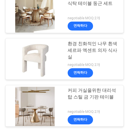
식탁 테이블 둥근 세트
이
43
negotiable MOQ:2개
스
연락하다
침실 가구 세트
견
환경 친화적인 나무 흰색
셰르파 엑센트 의자 식사
적
실
요
negotiable MOQ:2개
연락하다
청
23
커피 거실을위한 대리석
사설 고문단
사
탑 스틸 금 기판 테이블
이
negotiable MOQ:2개
트
연락하다