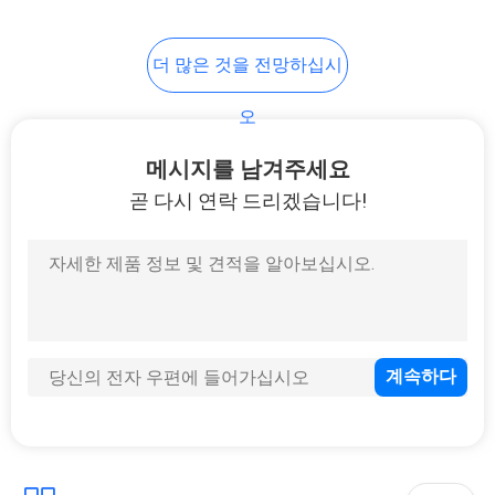
맵
37
더 많은 것을 전망하십시
개
의상 벽장
오
인
메시지를 남겨주세요
정
곧 다시 연락 드리겠습니다!
보
정
20
책
욕실 무상함