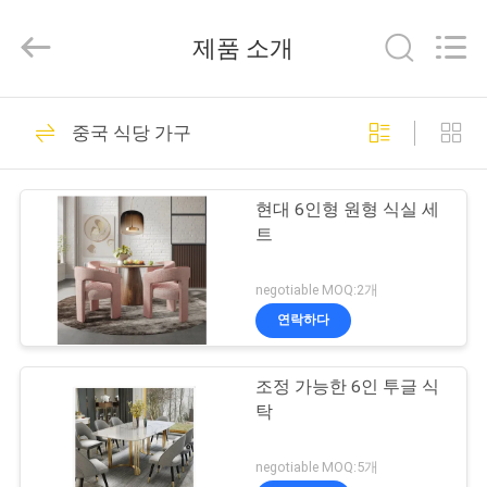
2024
-
2026
제품 소개
Dongguan
OE
HOME
Furniture
홈
Co.,
61
Ltd..
중국 식당 가구
All
Rights
Reserved.
공간 가구를 하기
제
현대 6인형 원형 식실 세
품
트
소
negotiable MOQ:2개
개
연락하다
21
조정 가능한 6인 투글 식
동
식당 가구
탁
영
negotiable MOQ:5개