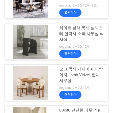
negotiable MOQ:10개 세트
어
연락하다
27
연
화이트 블랙 목재 셀레스
메이크업 반사경
테 안락사 소파 사무실 식
락
사실
처
negotiable MOQ:10개
연락하다
뉴
오크 목재 캐시미어 식탁
24
스
의자 Lamb Velvet 현대
사무실
화려한 반사경
negotiable MOQ:10개
모
연락하다
든
80x80 단단한 나무 기판
케