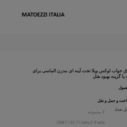
اق خواب لوکس ویلا تخت آینه ای مدرن الماسی برای
یا گزینه بهبود هتل
صول
اخت و حمل و نقل
ل تعداد
2 مجموعه
CN¥7,133.71/sets 2-9 sets