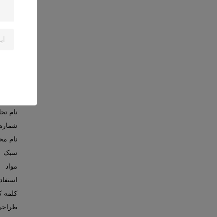
مواد
بسته ب
محل ا
استفاد
استفاد
نوع
ظاهر
نام تج
شماره
نام م
سبک
مواد
استفاد
کلمه ک
طراحی