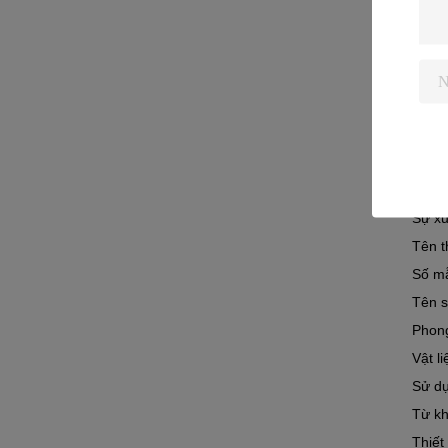
Vật li
Bao b
Địa đ
Sử dụ
Sử d
Loại
Sự xu
Tên t
Số m
Tên 
Phon
Vật li
Sử d
Từ k
Thiết