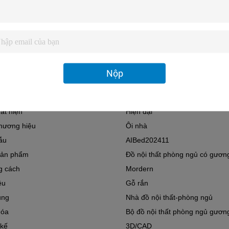
ệu
Nhìn gương
ì thư
Y
iểm xuất xứ
Trung Quốc
Quảng Đông
ng cụ thể
Thiết bị phòng ngủ
Nộp
ụng chung
Đồ nội thất gia đình
Đồ nội thất phòng ngủ
ất hiện
Hiện đại
hương hiệu
Ôi nhà
ẫu
AIBed202411
sản phẩm
Đồ nội thất phòng ngủ có gươn
g cách
Mordern
ệu
Gỗ rắn
ụng
Nhà đồ nội thất-phòng ngủ
hóa
Bộ đồ nội thất phòng ngủ gương
 kế
3D/CAD