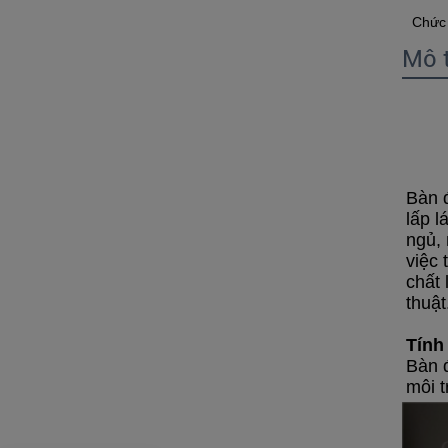
Chức
Mô 
Bàn 
lấp l
ngủ, 
việc 
chất 
thuật
Tính
Bàn 
môi 