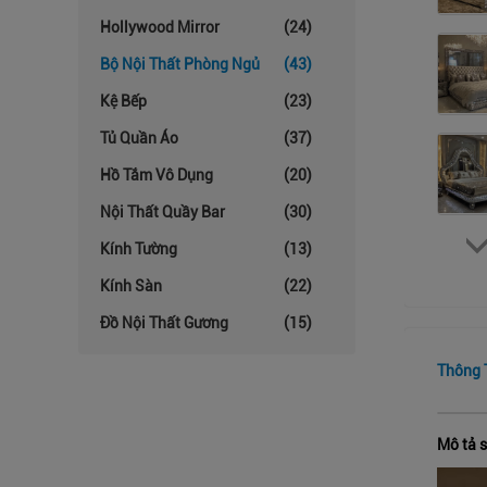
Hollywood Mirror
(24)
Bộ Nội Thất Phòng Ngủ
(43)
Kệ Bếp
(23)
Tủ Quần Áo
(37)
Hồ Tắm Vô Dụng
(20)
Nội Thất Quầy Bar
(30)
Kính Tường
(13)
Kính Sàn
(22)
Đồ Nội Thất Gương
(15)
Thông T
Mô tả 