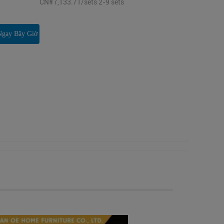
CN¥7,133.71/sets 2-9 sets
Ngay Bây Giờ