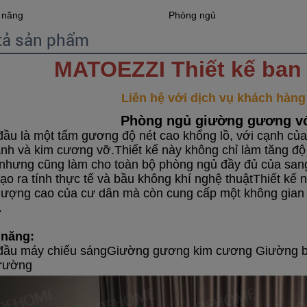
 năng
Phòng ngủ
tả sản phẩm
MATOEZZI Thiết kế ban
Liên hệ với dịch vụ khách hàng đ
Phòng ngủ giường gương v
đầu là một tấm gương độ nét cao khổng lồ, với cạnh của
ánh và kim cương vỡ.Thiết kế này không chỉ làm tăng độ
nhưng cũng làm cho toàn bộ phòng ngủ đầy đủ của sang 
tạo ra tính thực tế và bầu không khí nghệ thuậtThiết kế
lượng cao của cư dân mà còn cung cấp một không gian ng
.
 năng:
đầu máy chiếu sáng
Giường gương kim cương Giường bằn
trường