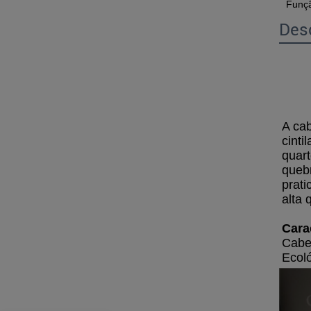
Funç
Des
A cab
cinti
quart
queb
prati
alta 
Cara
Cabe
Ecol