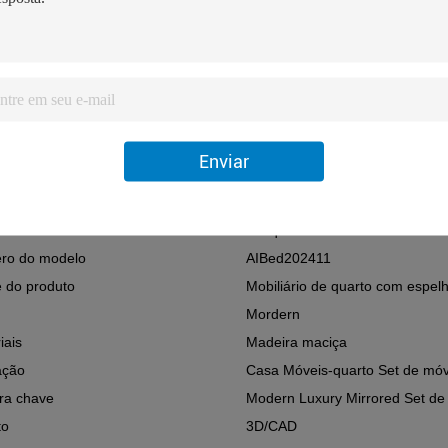
iais
Espelho
agem de correio
Y
 de origem
China
Guangdong
zação específica
Conjunto de quarto
zação geral
Mobiliário para o lar
Enviar
Mobiliário de quarto
ncia
Moderno
 da marca
- O quê?
ro do modelo
AIBed202411
 do produto
Mobiliário de quarto com espel
Mordern
iais
Madeira maciça
zação
Casa Móveis-quarto Set de móv
ra chave
Modern Luxury Mirrored Set de 
to
3D/CAD