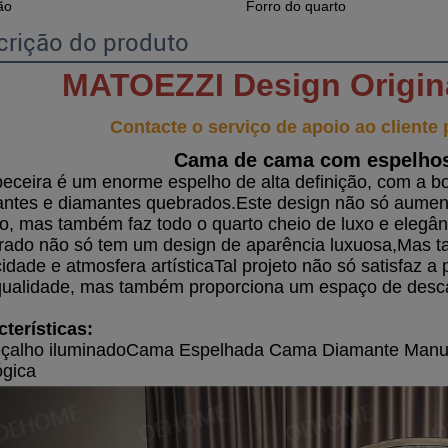
ão
Forro do quarto
crição do produto
MATOEZZI Design Origin
Contacte o serviço de apoio ao cliente
Cama de cama com espelhos
eceira é um enorme espelho de alta definição, com a bor
lantes e diamantes quebrados.Este design não só aument
o, mas também faz todo o quarto cheio de luxo e elegâ
rado não só tem um design de aparência luxuosa,Mas ta
cidade e atmosfera artísticaTal projeto não só satisfaz a
qualidade, mas também proporciona um espaço de descans
cterísticas:
çalho iluminado
Cama Espelhada Cama Diamante Manual
ógica