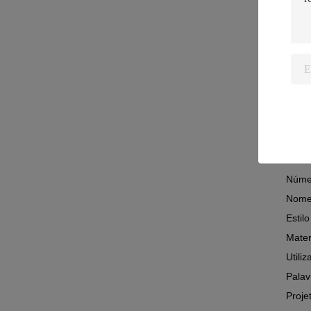
Mater
Embal
Local
Utili
Utili
Tipo
Aparê
Nome
Núme
Nome
Estilo
Mater
Utili
Palav
Proje