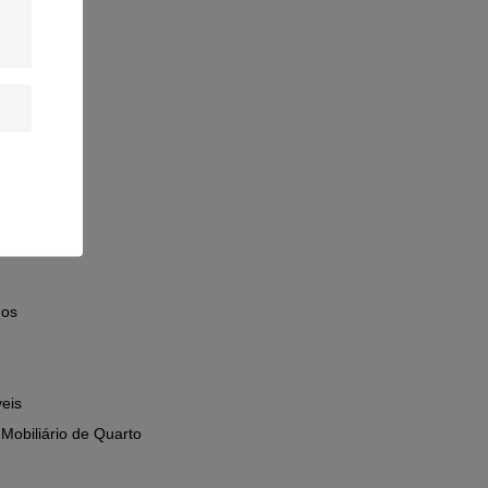
hos
eis
Mobiliário de Quarto