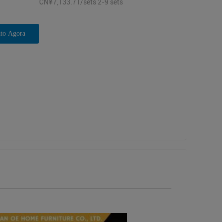
CN¥7,133.71/sets 2-9 sets
to Agora