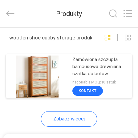
OE
HOME
Furniture
Produkty
Co.,
Ltd..
All
Rights
DOM
Reserved.
wooden shoe cubby storage produkcja online
PRODUKTY
Zamówiona szczupła
bambusowa drewniana
FILMY
szafka do butów
negotiable MOQ:10 sztuk
POKAZ
KONTAKT
VR
Zobacz więcej
O
NAS