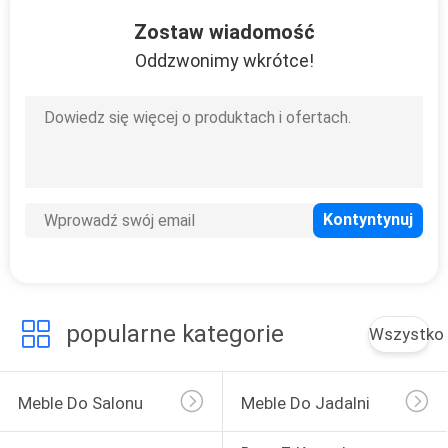
Zostaw wiadomość
WYCIECZKA
Oddzwonimy wkrótce!
PO
FABRYCE
SKONTAKTUJ
SIĘ
Z
NAMI
popularne kategorie
Wszystko
AKTUALNOŚCI
WSZYSTKIE
Meble Do Salonu
Meble Do Jadalni
PRZYPADKI