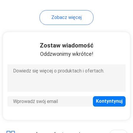
37
Zobacz więcej
Szafa szafy
Zostaw wiadomość
Oddzwonimy wkrótce!
20
Próżność
łazienkowa