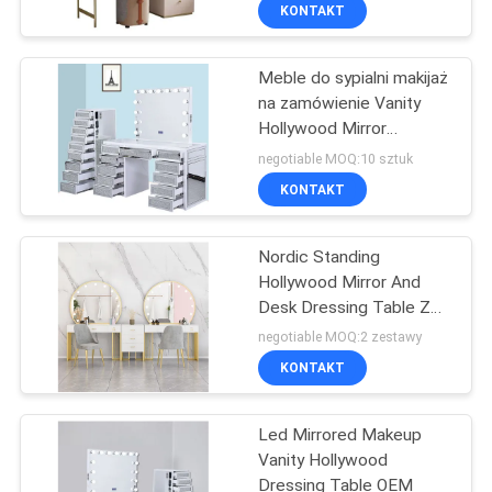
KONTAKT
WYCIECZKA
Meble do sypialni makijaż
PO
49
na zamówienie Vanity
FABRYCE
Hollywood Mirror
Marne makijaże
Dressing Table
negotiable MOQ:10 sztuk
SKONTAKTUJ
KONTAKT
SIĘ
Nordic Standing
Z
Hollywood Mirror And
NAMI
Desk Dressing Table Z
19
Skaretkami
negotiable MOQ:2 zestawy
Dom z kapsułą
AKTUALNOŚCI
KONTAKT
kosmiczną
Led Mirrored Makeup
WSZYSTKIE
Vanity Hollywood
PRZYPADKI
Dressing Table OEM