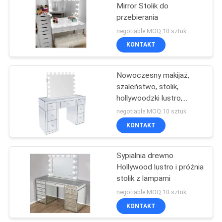
Mirror Stolik do
przebierania
43
negotiable MOQ:10 sztuk
Zestawy mebli
KONTAKT
sypialni
Nowoczesny makijaż,
szaleństwo, stolik,
hollywoodzki lustro,
płytka z MDF.
negotiable MOQ:10 sztuk
KONTAKT
23
Sypialnia drewno
Szafka kuchenna
Hollywood lustro i próżnia
stolik z lampami
negotiable MOQ:10 sztuk
KONTAKT