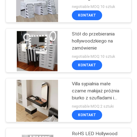
negotiable MOQ:10 sztuk
POPROSIĆ
KONTAKT
27
O
Stół do przebierania
WYCENĘ
Lustro do makijażu
hollywoodzkiego na
zamówienie
SITEMAP
negotiable MOQ:10 sztuk
KONTAKT
POLITYKA
Villa sypialnia małe
PRYWATNOŚCI
24
czarne makijaż próżnia
biurko z szufladami i
Hollywood Mirror
światła LED
negotiable MOQ:2 sztuki
KONTAKT
RoHS LED Hollywood