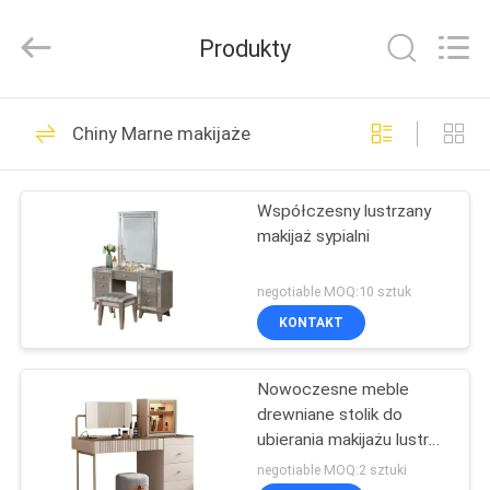
OE
HOME
Furniture
Produkty
Co.,
Ltd..
All
Rights
DOM
Reserved.
61
Chiny Marne makijaże
Meble do salonu
PRODUKTY
Współczesny lustrzany
makijaż sypialni
FILMY
negotiable MOQ:10 sztuk
POKAZ
KONTAKT
21
VR
Nowoczesne meble
Meble do jadalni
drewniane stolik do
O
ubierania makijażu lustro
NAS
z szufladami
negotiable MOQ:2 sztuki