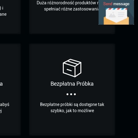
Duża różnorodność produktów może
 i
spełniać różne zastosowania
ane
a
Bezpłatna Próbka
 abyś
Bezpłatne próbki są dostępne tak
j
szybko, jak to możliwe
.