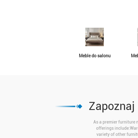
Meble do salonu
Meb
Zapoznaj 
As a premier furniture 
offerings include:War
variety of other furni