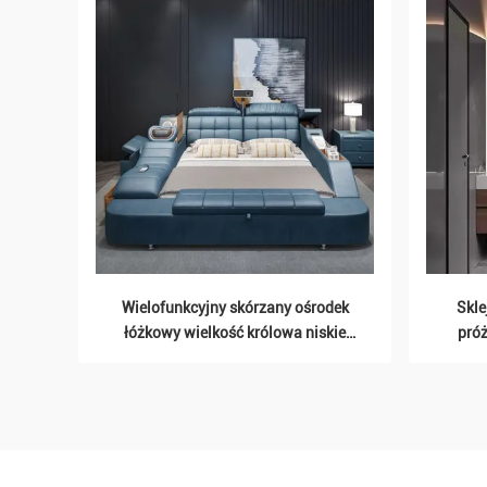
Wielofunkcyjny skórzany ośrodek
Skle
za
łóżkowy wielkość królowa niskie
próż
profile