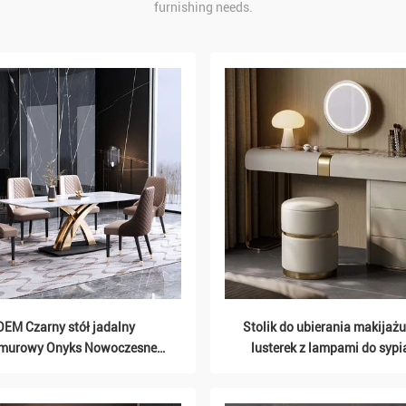
furnishing needs.
OEM Czarny stół jadalny
Stolik do ubierania makijażu
murowy Onyks Nowoczesne
lusterek z lampami do sypia
meble
próżności Skarpetki biur
Wzornictwo mebli