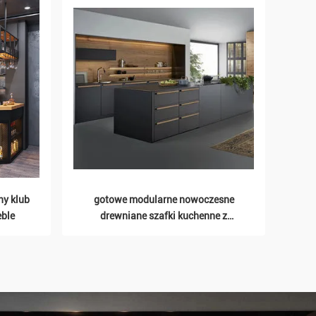
ny klub
gotowe modularne nowoczesne
ile
eble
drewniane szafki kuchenne z
karkasem z płyty melaminowej