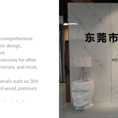
r comprehensive
Składać
hic design,
re.
ervices for other
 mirrors, and more,
erials such as 304
solid wood, premium
edicated after-
ding shipping
ing.