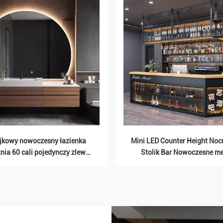
Korzystaj z 10% zniżki na pierwsze
jkowy nowoczesny łazienka
Mini LED Counter Height Noc
mówienie, gdy zarejestrujesz się na e-ma
nia 60 cali pojedynczy zlew
Stolik Bar Nowoczesne m
toaletowy
i wiadomości tekstowe*