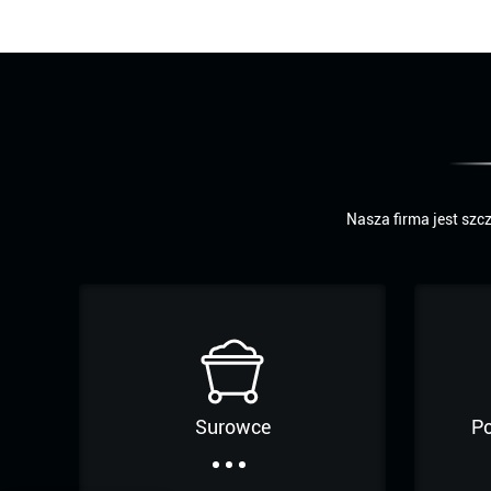
☛ Marketing Materials: Enjoy complimentary 
company culture advertisements, and catalogu
your logo.
☛ Dream House Customization: We create cust
renderings for each client, provide AutoCAD dr
furniture proposals to meet specific requireme
☛ Positive Feedback from 10,000 Clients: Our c
Nasza firma jest sz
share photos of their new furniture, praising t
design.
☛ Strict Quality Control Process: Our professi
an eight-step quality checking process to ensu
perfect before shipping.
☛ Collaborative Approach: We work closely wit
designers, villa owners, and luxury residential
Surowce
P
bespoke furniture solutions that perfectly matc