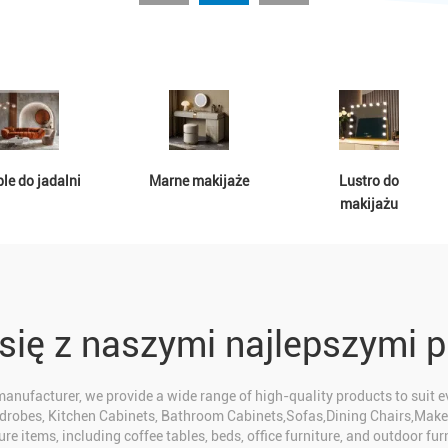
le do jadalni
Marne makijaże
Lustro do
makijażu
się z naszymi najlepszymi 
manufacturer, we provide a wide range of high-quality products to suit e
drobes, Kitchen Cabinets, Bathroom Cabinets,Sofas,Dining Chairs,Make
ture items, including coffee tables, beds, office furniture, and outdoor furn