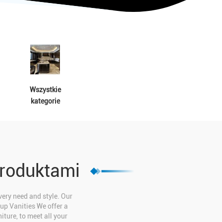
Wszystkie
kategorie
produktami
very need and style. Our
up Vanities We offer a
iture, to meet all your