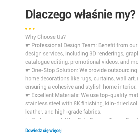
Dlaczego właśnie my?
Why Choose Us?
☛ Professional Design Team: Benefit from ou
design services, including 3D renderings, grap
catalogue editing, promotional videos, and mo
☛ One-Stop Solution: We provide outsourcing s
home decorations like rugs, curtains, wall art,
ensuring a cohesive and stylish home interior.
☛ Excellent Materials: We use top-quality mat
stainless steel with 8K finishing, kiln-dried 
leather, and high-grade fabrics.
☛ Professional After-Sale Service Team: Our d
sales team offers personalized support, inclu
Dowiedz się więcej
services, product consolidation, and warehous