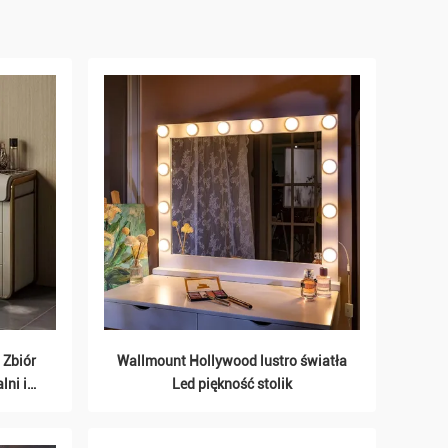
 Zbiór
Wallmount Hollywood lustro światła
lni i
Led piękność stolik
owe