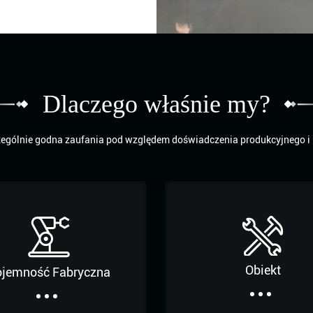
promotional videos,
e designs featuring
om interior design
awings, and tailor
Dlaczego właśnie my?
nts.
lients are eager to
czególnie godna zaufania pod względem doświadczenia produkcyjnego i
he quality and
onal QC staff follow
re each product is
h interior
 owners to create
Obiekt
ojemność Fabryczna
h their vision.