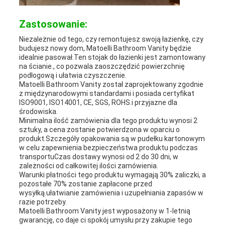
Zastosowanie:
Niezależnie od tego, czy remontujesz swoją łazienkę, czy
budujesz nowy dom, Matoelli Bathroom Vanity będzie
idealnie pasował.Ten stojak do łazienki jest zamontowany
na ścianie., co pozwala zaoszczędzić powierzchnię
podłogową i ułatwia czyszczenie.
Matoelli Bathroom Vanity został zaprojektowany zgodnie
z międzynarodowymi standardami i posiada certyfikat
ISO9001, ISO14001, CE, SGS, ROHS.i przyjazne dla
środowiska.
Minimalna ilość zamówienia dla tego produktu wynosi 2
sztuky, a cena zostanie potwierdzona w oparciu o
produkt.Szczegóły opakowania są w pudełku kartonowym
w celu zapewnienia bezpieczeństwa produktu podczas
transportuCzas dostawy wynosi od 2 do 30 dni, w
zależności od całkowitej ilości zamówienia.
Warunki płatności tego produktu wymagają 30% zaliczki, a
pozostałe 70% zostanie zapłacone przed
wysyłką.ułatwianie zamówienia i uzupełniania zapasów w
razie potrzeby.
Matoelli Bathroom Vanity jest wyposażony w 1-letnią
gwarancję, co daje ci spokój umysłu przy zakupie tego