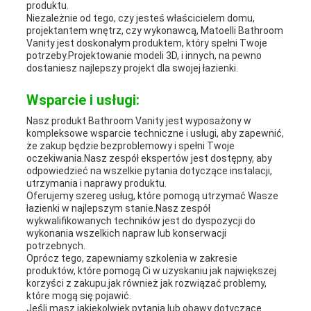
produktu.
Niezależnie od tego, czy jesteś właścicielem domu,
projektantem wnętrz, czy wykonawcą, Matoelli Bathroom
Vanity jest doskonałym produktem, który spełni Twoje
potrzeby.Projektowanie modeli 3D, i innych, na pewno
dostaniesz najlepszy projekt dla swojej łazienki.
Wsparcie i usługi:
Nasz produkt Bathroom Vanity jest wyposażony w
kompleksowe wsparcie techniczne i usługi, aby zapewnić,
że zakup będzie bezproblemowy i spełni Twoje
oczekiwania.Nasz zespół ekspertów jest dostępny, aby
odpowiedzieć na wszelkie pytania dotyczące instalacji,
utrzymania i naprawy produktu.
Oferujemy szereg usług, które pomogą utrzymać Wasze
łazienki w najlepszym stanie.Nasz zespół
wykwalifikowanych techników jest do dyspozycji do
wykonania wszelkich napraw lub konserwacji
potrzebnych.
Oprócz tego, zapewniamy szkolenia w zakresie
produktów, które pomogą Ci w uzyskaniu jak największej
korzyści z zakupu.jak również jak rozwiązać problemy,
które mogą się pojawić.
Jeśli masz jakiekolwiek pytania lub obawy dotyczące