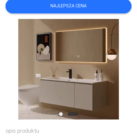
AKTUALNOŚCI
NAJLEPSZA CENA
WSZYSTKIE
PRZYPADKI
POPROSIĆ
O
WYCENĘ
SITEMAP
opis produktu
POLITYKA