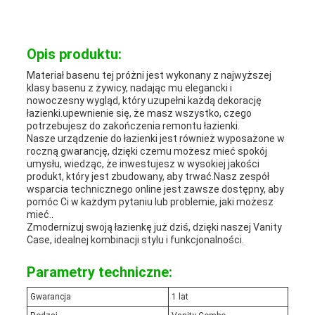
PRYWATNOŚCI
Opis produktu:
Materiał basenu tej próżni jest wykonany z najwyższej
klasy basenu z żywicy, nadając mu elegancki i
nowoczesny wygląd, który uzupełni każdą dekorację
łazienki.upewnienie się, że masz wszystko, czego
potrzebujesz do zakończenia remontu łazienki.
Nasze urządzenie do łazienki jest również wyposażone w
roczną gwarancję, dzięki czemu możesz mieć spokój
umysłu, wiedząc, że inwestujesz w wysokiej jakości
produkt, który jest zbudowany, aby trwać.Nasz zespół
wsparcia technicznego online jest zawsze dostępny, aby
pomóc Ci w każdym pytaniu lub problemie, jaki możesz
mieć..
Zmodernizuj swoją łazienkę już dziś, dzięki naszej Vanity
Case, idealnej kombinacji stylu i funkcjonalności.
Parametry techniczne:
Gwarancja
1 lat