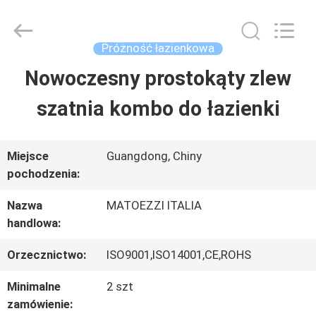
Dongguan
OE
HOME
Furniture
Próżność łazienkowa
Co.,
Ltd..
Nowoczesny prostokąty zlew
DOM
All
Rights
Reserved.
szatnia kombo do łazienki
PRODUKTY
Miejsce
Guangdong, Chiny
pochodzenia:
FILMY
Nazwa
MATOEZZI ITALIA
handlowa:
POKAZ
Orzecznictwo:
ISO9001,ISO14001,CE,ROHS
VR
Minimalne
2 szt
zamówienie:
O