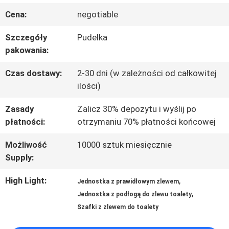
Cena:
negotiable
NAS
Szczegóły
Pudełka
pakowania:
WYCIECZKA
Czas dostawy:
2-30 dni (w zależności od całkowitej
PO
ilości)
FABRYCE
Zasady
Zalicz 30% depozytu i wyślij po
płatności:
otrzymaniu 70% płatności końcowej
SKONTAKTUJ
Możliwość
10000 sztuk miesięcznie
SIĘ
Supply:
Z
High Light:
,
Jednostka z prawidłowym zlewem
,
Jednostka z podłogą do zlewu toalety
NAMI
Szafki z zlewem do toalety