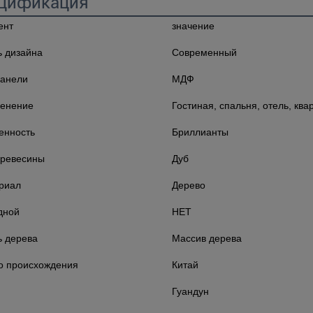
цификация
ент
значение
ь дизайна
Современный
панели
МДФ
енение
Гостиная, спальня, отель, ква
енность
Бриллианты
древесины
Дуб
риал
Дерево
дной
НЕТ
ь дерева
Массив дерева
о происхождения
Китай
Гуандун