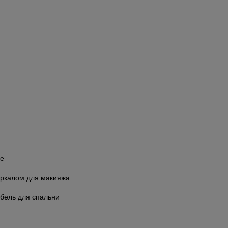
не
еркалом для макияжа
ебель для спальни