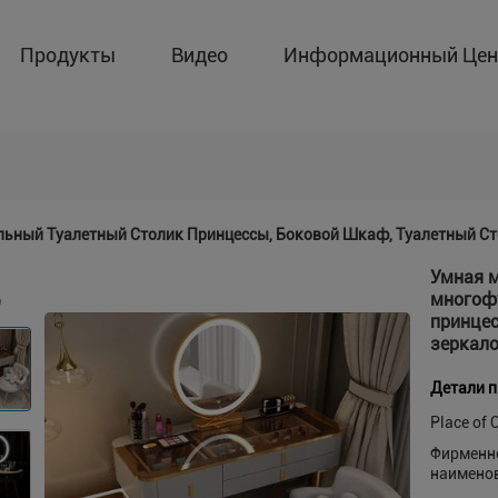
Продукты
Видео
Информационный Цен
ьный Туалетный Столик Принцессы, Боковой Шкаф, Туалетный Ст
Умная м
многоф
принцес
зеркало
Детали 
Place of O
Фирменн
наимено