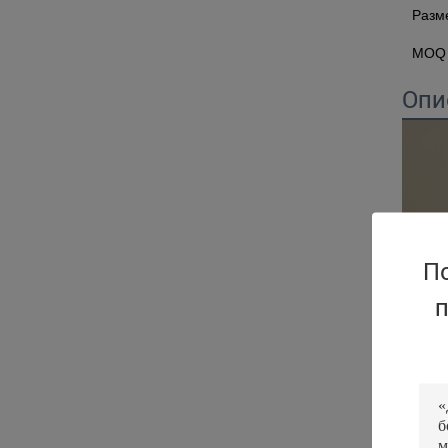
Разм
MOQ
Опи
П
п