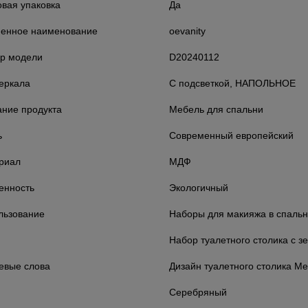
овая упаковка
Да
енное наименование
oevanity
р модели
D20240112
зеркала
С подсветкой, НАПОЛЬНОЕ
ание продукта
Мебель для спальни
ь
Современный европейский
риал
МДФ
енность
Экологичный
льзование
Наборы для макияжа в спаль
Набор туалетного столика с з
евые слова
Дизайн туалетного столика М
Серебряный