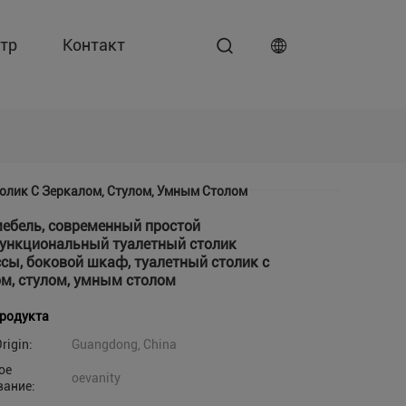
тр
Контакт
олик С Зеркалом, Стулом, Умным Столом
ебель, современный простой
ункциональный туалетный столик
сы, боковой шкаф, туалетный столик с
м, стулом, умным столом
продукта
rigin:
Guangdong, China
ое
oevanity
вание: