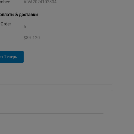
mber:
AIVA2024102804
оплаты & доставки
Order
5
$89-120
кт Теперь