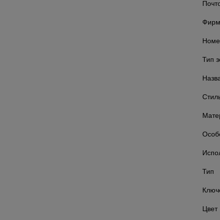
Почт
Фирм
Номе
Тип 
Назв
Стил
Мате
Особ
Испо
Тип
Ключ
Цвет