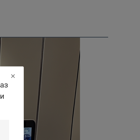
аз
 и