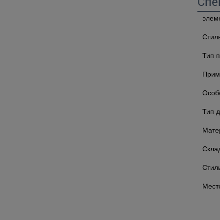
Спе
элем
Стил
Тип 
Прим
Особ
Тип 
Мате
Скла
Стил
Мест