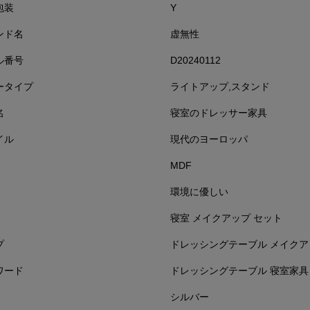
包装
Y
ンド名
虚無性
ル番号
D20240112
ータイプ
ライトアップ,スタンド
名
寝室のドレッサー家具
イル
現代のヨーロッパ
MDF
環境に優しい
寝室 メイクアップ セット
プ
ドレッシングテーブル メイクア
ワード
ドレッシングテーブル 寝室家具
シルバー