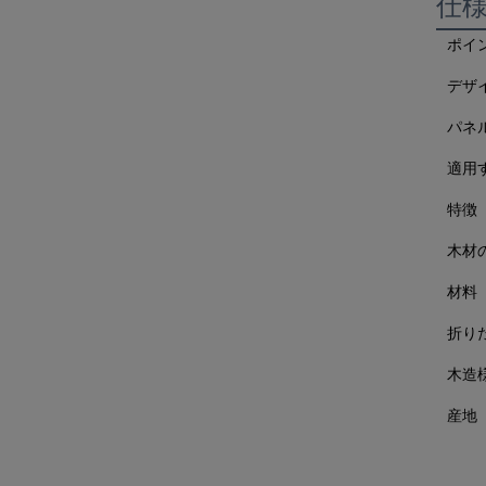
仕
ポイ
デザ
パネ
適用
特徴
木材
材料
折り
木造
産地