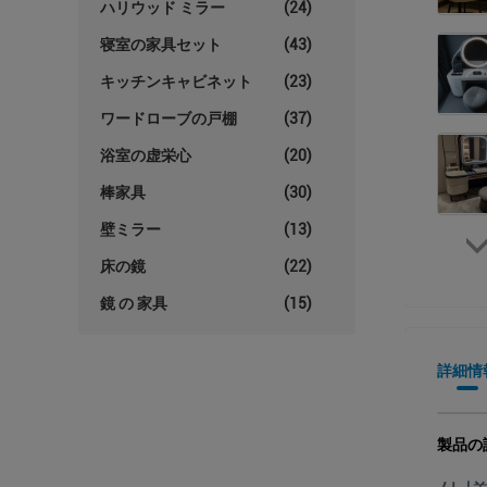
ハリウッド ミラー
(24)
寝室の家具セット
(43)
キッチンキャビネット
(23)
ワードローブの戸棚
(37)
浴室の虚栄心
(20)
棒家具
(30)
壁ミラー
(13)
床の鏡
(22)
鏡 の 家具
(15)
詳細情
製品の