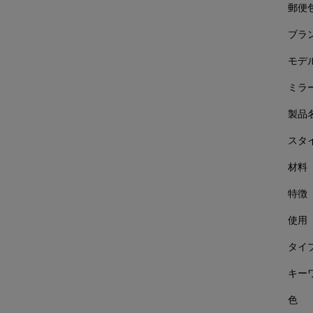
郵便
ブラ
モデ
ミラ
製品
スタ
材料
特徴
使用
タイ
キー
色