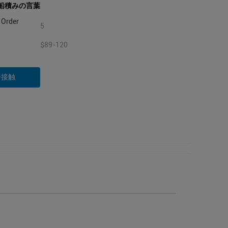
船積みの言葉
Order
5
$89-120
今接触