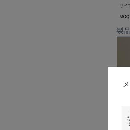
サイ
MOQ
製
メ