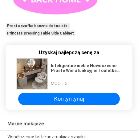
Prosta szafka boczna do toaletki
Princess Dressing Table Side Cabinet
Uzyskaj najlepszą cenę za
Inteligentne meble Nowoczesne
Proste Wielofunkcyjne Toaletka
Księżniczki Szafka boczna
Toaletka z lustrem Krzesło
MOQ：
5
Inteligentny stół
Kontyntynuj
Marne makijaże
Współczesny lustrzany makijaż sypialni