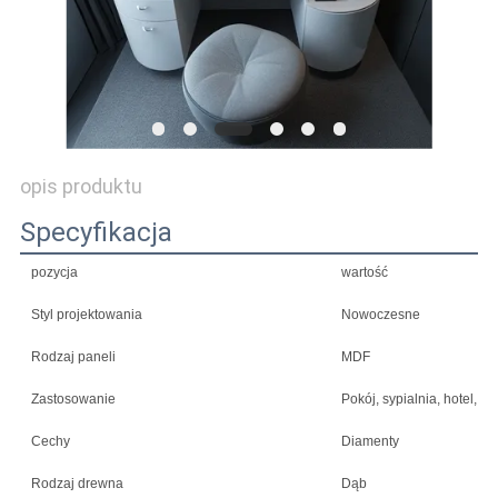
POPROSIĆ
O
WYCENĘ
opis produktu
SITEMAP
Specyfikacja
POLITYKA
pozycja
wartość
PRYWATNOŚCI
Styl projektowania
Nowoczesne
Rodzaj paneli
MDF
Zastosowanie
Pokój, sypialnia, hotel, m
Cechy
Diamenty
Rodzaj drewna
Dąb