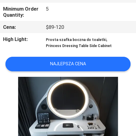
Minimum Order
5
WYCIECZKA
Quantity:
PO
Cena:
$89-120
FABRYCE
High Light:
,
Prosta szafka boczna do toaletki
Princess Dressing Table Side Cabinet
SKONTAKTUJ
SIĘ
NAJLEPSZA CENA
Z
NAMI
AKTUALNOŚCI
WSZYSTKIE
PRZYPADKI