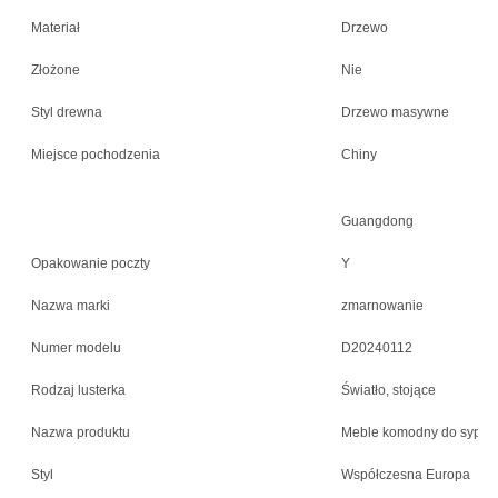
Materiał
Drzewo
Złożone
Nie
Styl drewna
Drzewo masywne
Miejsce pochodzenia
Chiny
Guangdong
Opakowanie poczty
Y
Nazwa marki
zmarnowanie
Numer modelu
D20240112
Rodzaj lusterka
Światło, stojące
Nazwa produktu
Meble komodny do sypial
Styl
Współczesna Europa