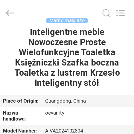
OE
HOME
Furniture
Co.,
Ltd..
Marne makijaże
All
Rights
Inteligentne meble
DOM
Reserved.
Nowoczesne Proste
PRODUKTY
Wielofunkcyjne Toaletka
Księżniczki Szafka boczna
FILMY
Toaletka z lustrem Krzesło
Inteligentny stół
POKAZ
VR
Place of Origin:
Guangdong, China
Nazwa
oevanity
O
handlowa:
NAS
Model Number:
AIVA2024102804