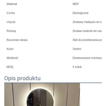
Materiał
MDF
Cechy
Ekologiczne
Użycie
Zestawy makijażu do sypi
Rodzaj
Zestaw lusterek do makija
Kluczowe słowa
Stół do przebierania proje
Kolor
Srebro
Wielkość
Dostosowane rozmiary
MOQ
5 sztuk
Opis produktu