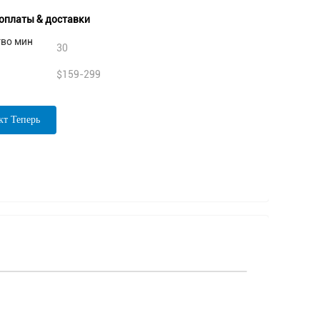
оплаты & доставки
тво мин
30
$159-299
кт Теперь