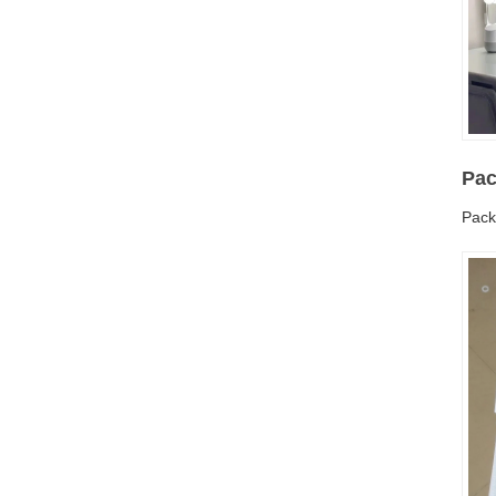
Pac
Pack