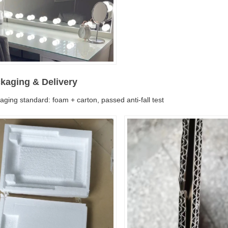
Представлять на
kaging & Delivery
aging standard: foam + carton, passed anti-fall test
рассмотрение