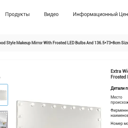
Продукты
Видео
Информационный Цен
ood Style Makeup Mirror With Frosted LED Bulbs And 136.5*73*8cm Siz
Extra Wi
Frosted
Детали 
Место
происхо
Фирменн
наимено
Номер м