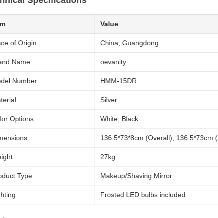
hnical Specifications
em
Value
ace of Origin
China, Guangdong
and Name
oevanity
del Number
HMM-15DR
terial
Silver
lor Options
White, Black
mensions
136.5*73*8cm (Overall), 136.5*73cm (
ight
27kg
oduct Type
Makeup/Shaving Mirror
ghting
Frosted LED bulbs included