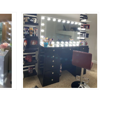
аз
 и