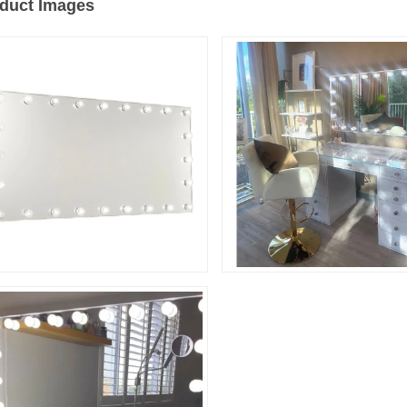
duct Images
ользуйтесь скидкой 10% на первый зак
ри регистрации на электронную почту
смс*