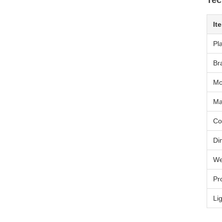
Tec
It
Pl
Br
Mo
Ma
Co
Di
We
Pr
Li