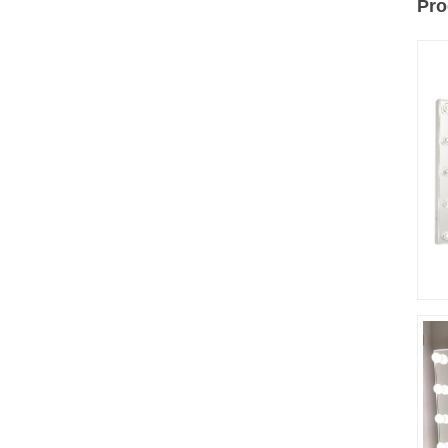
Pro
П
п