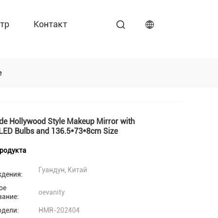
тр
Контакт
e
de Hollywood Style Makeup Mirror with
 LED Bulbs and 136.5*73*8cm Size
продукта
Гуандун, Китай
ждения:
ое
oevanity
вание:
одели:
HMR-202404