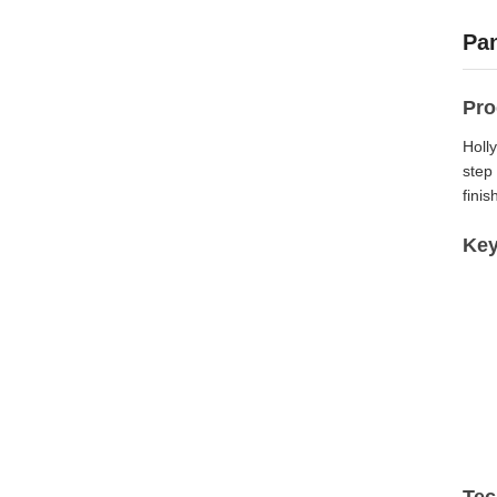
Pan
Pro
Holly
step
finis
Key