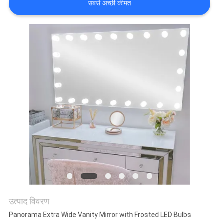
सबसे अच्छी कीमत
में
फैक्टरी
यात्रा
हमसे
संपर्क
करें
समाचार
सभी
उत्पाद विवरण
मामलों
Panorama Extra Wide Vanity Mirror with Frosted LED Bulbs