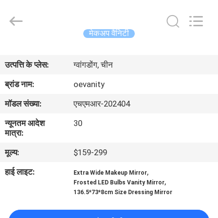
OE
HOME
Furniture
Co.,
Ltd..
मेकअप वैनिटी
All
Rights
होम
Reserved.
उत्पत्ति के प्लेस:
ग्वांगडोंग, चीन
उत्पाद
ब्रांड नाम:
oevanity
मॉडल संख्या:
एचएमआर-202404
वीडियो
न्यूनतम आदेश
30
मात्रा:
वीआर
मूल्य:
$159-299
दिखाएँ
हाई लाइट:
,
Extra Wide Makeup Mirror
,
Frosted LED Bulbs Vanity Mirror
हमारे
136.5*73*8cm Size Dressing Mirror
बारे