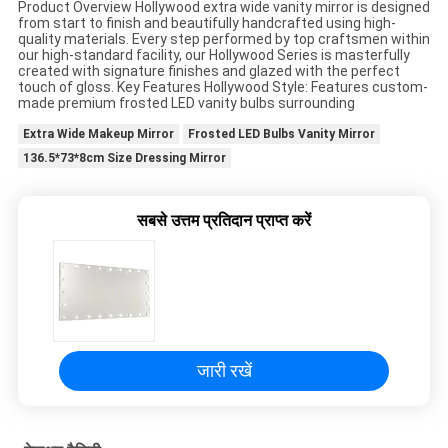
Product Overview Hollywood extra wide vanity mirror is designed
from start to finish and beautifully handcrafted using high-
एक
quality materials. Every step performed by top craftsmen within
our high-standard facility, our Hollywood Series is masterfully
बोली
created with signature finishes and glazed with the perfect
touch of gloss. Key Features Hollywood Style: Features custom-
का
made premium frosted LED vanity bulbs surrounding
अनुरोध
Extra Wide Makeup Mirror
Frosted LED Bulbs Vanity Mirror
136.5*73*8cm Size Dressing Mirror
SITEMAP
सबसे उत्तम प्रतिदान प्राप्त करें
गोपनीयता
नीति
जारी रखें