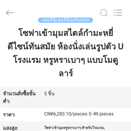
2026
Dongguan
OE
HOME
Furniture
เฟอร์นิเจอร์ห้องรับแขก
Co.,
Ltd..
All
โซฟาเข้ามุมสไตล์กำมะหยี่
บ้าน
Rights
Reserved.
ดีไซน์ทันสมัย ห้องนั่งเล่นรูปตัว U
ผลิตภัณฑ์
โรงแรม หรูหราเบาๆ แบบโมดู
ลาร์
วิดีโอ
จำนวนสั่งซื้อขั้น
5 ชิ้น
แสดง
ต่ำ:
VR
CN¥6,283.10/pieces 5-49 pieces
ราคา:
,
แสงสูง:
โซฟาเข้ามุมหรูหราเบาๆ สำหรับโรงแรม