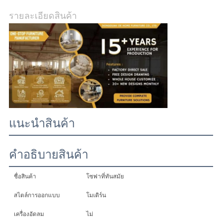
รายละเอียดสินค้า
ทุก
กรณี
ขอ
อ้าง
แนะนําสินค้า
แผนผัง
คําอธิบายสินค้า
เว็บไซต์
ชื่อสินค้า
โซฟาที่ทันสมัย
สไตล์การออกแบบ
โมเดิร์น
นโยบาย
เครื่องอัดลม
ไม่