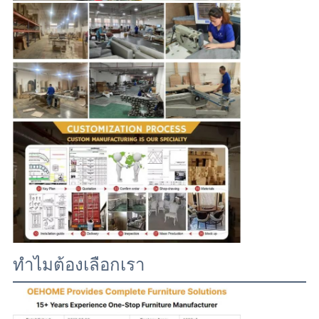
โปรไฟล์บริษัท