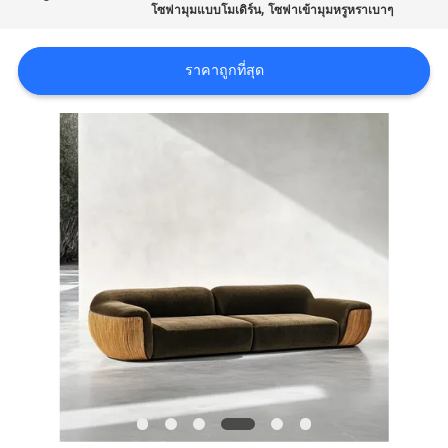
เกี่ยว
,
โซฟามุมแบบโมเดิร์น
โซฟาเข้ามุมหรูหราเบาๆ
กับ
ราคาถูกที่สุด
เรา
ทัวร์
โรงงาน
ติดต่อ
เรา
ข่าว