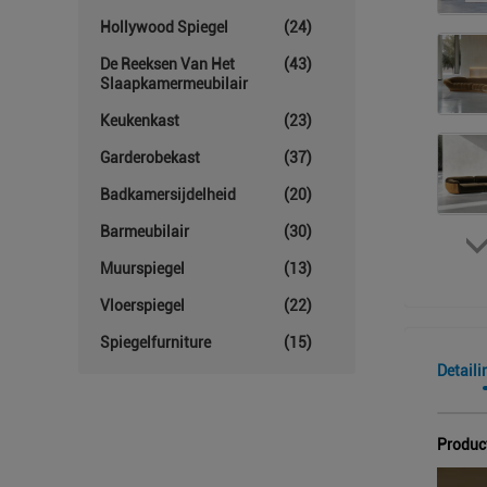
Hollywood Spiegel
(24)
De Reeksen Van Het
(43)
Slaapkamermeubilair
Keukenkast
(23)
Garderobekast
(37)
Badkamersijdelheid
(20)
Barmeubilair
(30)
Muurspiegel
(13)
Vloerspiegel
(22)
Spiegelfurniture
(15)
Detaili
Produc