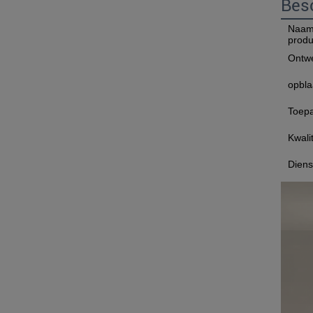
Besc
Naam
produ
Ontwe
opbla
Toepa
Kwalit
Diens