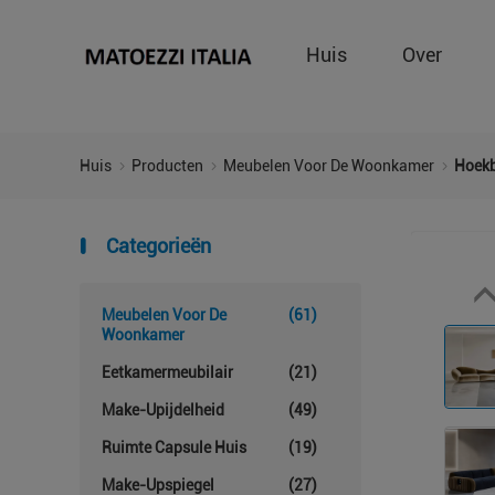
Huis
Over
Huis
Producten
Meubelen Voor De Woonkamer
Hoekb
Categorieën
Meubelen Voor De
(61)
Woonkamer
Eetkamermeubilair
(21)
Make-Upijdelheid
(49)
Ruimte Capsule Huis
(19)
Make-Upspiegel
(27)