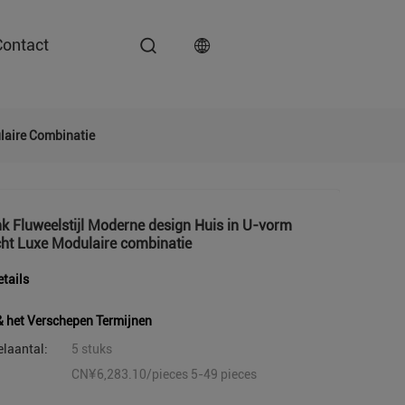
Contact
laire Combinatie
 Fluweelstijl Moderne design Huis in U-vorm
cht Luxe Modulaire combinatie
tails
& het Verschepen Termijnen
elaantal:
5 stuks
CN¥6,283.10/pieces 5-49 pieces