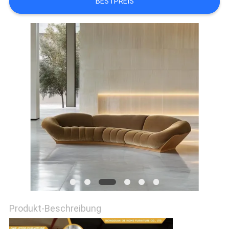
BESTPREIS
FABRIK
TOUR
KONTAKT
NACHRICHTEN
ALLE
FÄLLE
REFERENZEN
Produkt-Beschreibung
SITEMAP