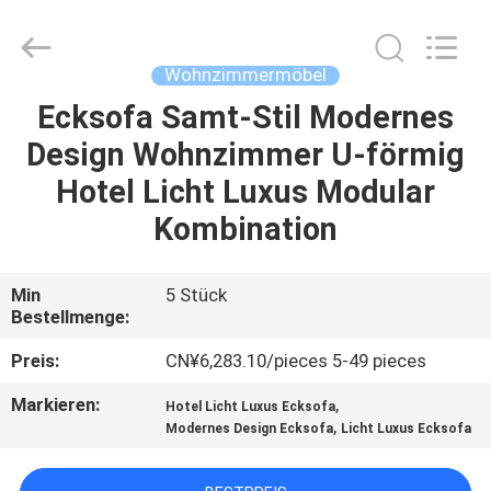
HOME
Furniture
Co.,
Ltd..
All
Wohnzimmermöbel
Rights
Reserved.
Ecksofa Samt-Stil Modernes
STARTSEITE
Design Wohnzimmer U-förmig
PRODUKTE
Hotel Licht Luxus Modular
Kombination
VIDEOS
Min
5 Stück
Bestellmenge:
VR
SHOW
Preis:
CN¥6,283.10/pieces 5-49 pieces
Markieren:
,
Hotel Licht Luxus Ecksofa
ÜBER
,
Modernes Design Ecksofa
Licht Luxus Ecksofa
UNS