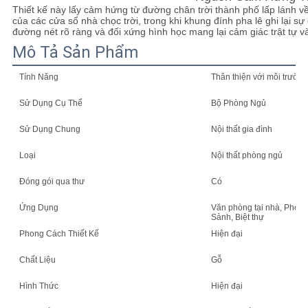
Thiết kế này lấy cảm hứng từ đường chân trời thành phố lấp lánh 
của các cửa sổ nhà chọc trời, trong khi khung đính pha lê ghi lại s
SƠ
đường nét rõ ràng và đối xứng hình học mang lại cảm giác trật tự và
Mô Tả Sản Phẩm
ĐỒ
TRANG
Tính Năng
Thân thiện với môi trường
WEB
Sử Dụng Cụ Thể
Bộ Phòng Ngủ
Sử Dụng Chung
Nội thất gia đình
CHÍNH
Loại
Nội thất phòng ngủ
SÁCH
Đóng gói qua thư
Có
BẢO
Ứng Dụng
Văn phòng tại nhà, Phòng
MẬT
Sảnh, Biệt thự
Phong Cách Thiết Kế
Hiện đại
Chất Liệu
Gỗ
Hình Thức
Hiện đại