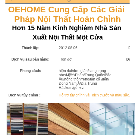
OEHOME Cung Cấp Các Giải 
Pháp Nội Thất Hoàn Chỉnh
Hơn 15 Năm Kinh Nghiệm Nhà Sản 
Xuất Nội Thất Một Cửa
Thành lập:
2012.08.06
Diệ
Dịch vụ sau bán hàng:
Trọn đời
Đảm 
Phong cách:
hiện đại/đơn giản/sang trọng
P
nhẹ/Mỹ/Ý/Pháp/Trung Quốc/Bắc
Âu/nông thôn/retro/tân cổ điển/
Đông Nam Á/Địa Trung
Hải/kem/gỗ, v.v.
Dịch vụ tùy chỉnh：
Hỗ trợ tùy chỉnh vải, kích thước và màu sắc. 