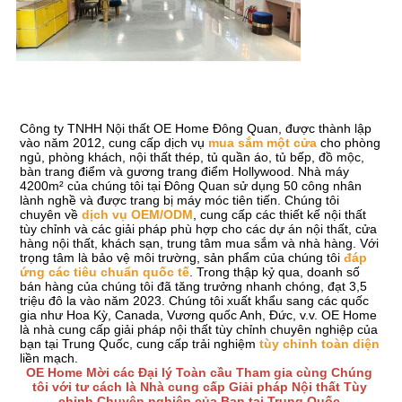
Công ty TNHH Nội thất OE Home Đông Quan, được thành lập 
vào năm 2012, cung cấp dịch vụ 
mua sắm một cửa
 cho phòng 
ngủ, phòng khách, nội thất thép, tủ quần áo, tủ bếp, đồ mộc, 
bàn trang điểm và gương trang điểm Hollywood. Nhà máy 
4200m² của chúng tôi tại Đông Quan sử dụng 50 công nhân 
lành nghề và được trang bị máy móc tiên tiến. Chúng tôi 
chuyên về 
dịch vụ OEM/ODM
, cung cấp các thiết kế nội thất 
tùy chỉnh và các giải pháp phù hợp cho các dự án nội thất, cửa 
hàng nội thất, khách sạn, trung tâm mua sắm và nhà hàng. Với 
trọng tâm là bảo vệ môi trường, sản phẩm của chúng tôi 
đáp 
ứng các tiêu chuẩn quốc tế
. Trong thập kỷ qua, doanh số 
bán hàng của chúng tôi đã tăng trưởng nhanh chóng, đạt 3,5 
triệu đô la vào năm 2023. Chúng tôi xuất khẩu sang các quốc 
gia như Hoa Kỳ, Canada, Vương quốc Anh, Đức, v.v. OE Home 
là nhà cung cấp giải pháp nội thất tùy chỉnh chuyên nghiệp của 
bạn tại Trung Quốc, cung cấp trải nghiệm 
tùy chỉnh toàn diện
liền mạch.
OE Home Mời các Đại lý Toàn cầu Tham gia cùng Chúng 
tôi với tư cách là Nhà cung cấp Giải pháp Nội thất Tùy 
chỉnh Chuyên nghiệp của Bạn tại Trung Quốc.