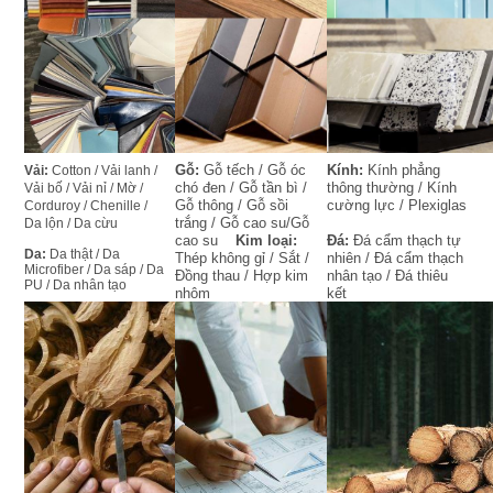
Gỗ: 
Gỗ tếch / Gỗ óc 
Kính: 
Kính phẳng 
Vải: 
Cotton / Vải lanh / 
chó đen / Gỗ tần bì / 
thông thường / Kính 
Vải bố / Vải nỉ / Mờ / 
Gỗ thông / Gỗ sồi 
cường lực / Plexiglas
Corduroy / Chenille / 
trắng / Gỗ cao su/Gỗ 
Da lộn / Da cừu
cao su    
Kim loại:
Đá:
 Đá cẩm thạch tự 
Da: 
Da thật / Da 
Thép không gỉ / Sắt / 
nhiên / Đá cẩm thạch 
Microfiber / Da sáp / Da 
Đồng thau / Hợp kim 
nhân tạo / Đá thiêu 
PU / Da nhân tạo
nhôm
kết