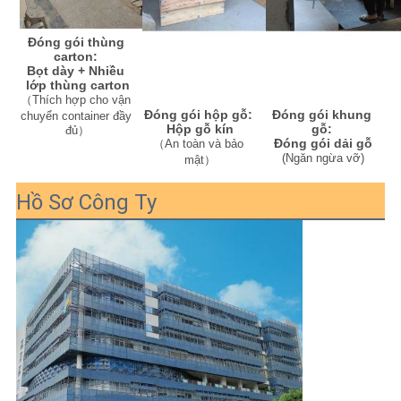
Đóng gói thùng 
carton: 
Bọt dày + Nhiều 
lớp thùng carton
（Thích hợp cho vận 
Đóng gói khung 
Đóng gói hộp gỗ: 
chuyển container đầy 
gỗ: 
Hộp gỗ kín
đủ）
Đóng gói dải gỗ
（An toàn và bảo 
(
Ngăn ngừa vỡ
)
mật）
Hồ Sơ Công Ty