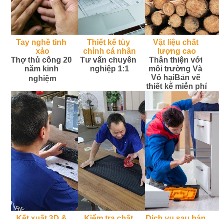
Tay nghề tinh 
Thiết kế tùy 
Vật liệu chất 
xảo
chỉnh cá nhân
lượng cao
Thợ thủ công 20 
Tư vấn chuyên 
Thân thiện với 
năm kinh 
nghiệp 1:1
môi trường
 Và 
Vô hại
Bản vẽ 
nghiệm
thiết kế miễn phí
Kết xuất 3D & 
Kiểm tra chất 
Dịch vụ sau bán 