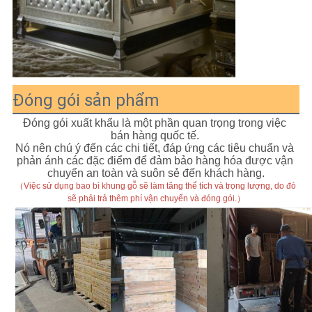
Đóng gói sản phẩm
Đóng gói xuất khẩu là một phần quan trọng trong việc 
bán hàng quốc tế. 
Nó nên chú ý đến các chi tiết, đáp ứng các tiêu chuẩn và 
phản ánh các đặc điểm để đảm bảo hàng hóa được vận 
chuyển an toàn và suôn sẻ đến khách hàng.
（Việc sử dụng bao bì khung gỗ sẽ làm tăng thể tích và trọng lượng, do đó 
sẽ phải trả thêm phí vận chuyển và đóng gói.）