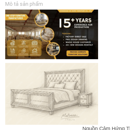
Mô tả sản phẩm
TIN
TỨC
TẤT
CẢ
CÁC
TRƯỜNG
HỢP
YÊU
CẦU
BÁO
GIÁ
Nguồn Cảm Hứng Th