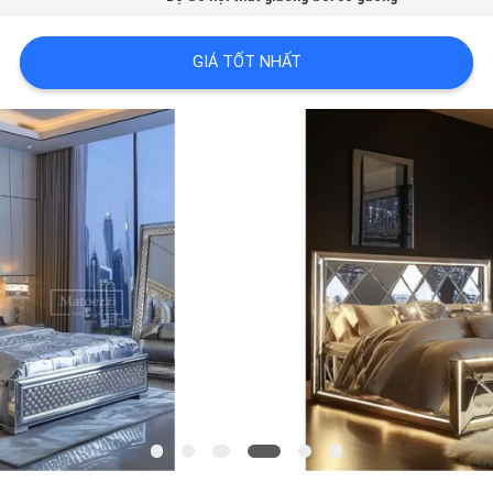
VỀ
CHÚNG
GIÁ TỐT NHẤT
TÔI
THAM
QUAN
NHÀ
MÁY
LIÊN
HỆ
CHÚNG
TÔI