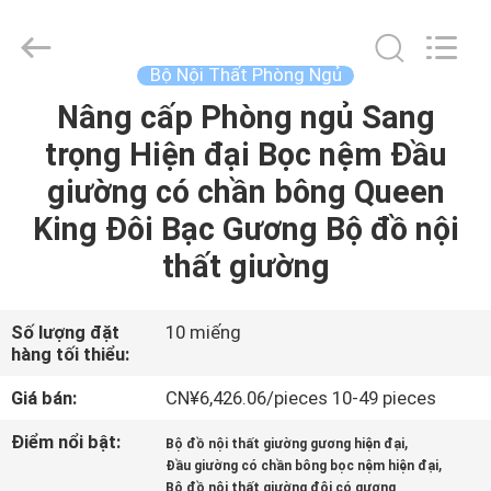
2026
Dongguan
OE
HOME
Furniture
Bộ Nội Thất Phòng Ngủ
Co.,
Ltd..
All
Nâng cấp Phòng ngủ Sang
NHÀ
Rights
Reserved.
trọng Hiện đại Bọc nệm Đầu
SẢN
giường có chần bông Queen
PHẨM
King Đôi Bạc Gương Bộ đồ nội
thất giường
VIDEO
Số lượng đặt
10 miếng
hàng tối thiểu:
HƯỚNG
DẪN
Giá bán:
CN¥6,426.06/pieces 10-49 pieces
VR
Điểm nổi bật:
,
Bộ đồ nội thất giường gương hiện đại
,
Đầu giường có chần bông bọc nệm hiện đại
Bộ đồ nội thất giường đôi có gương