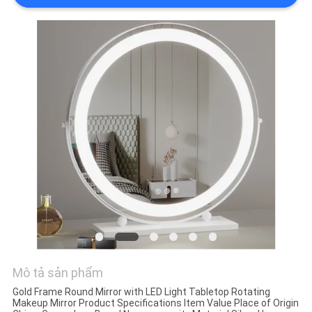
VỀ
CHÚNG
TÔI
THAM
QUAN
NHÀ
MÁY
LIÊN
HỆ
CHÚNG
Mô tả sản phẩm
TÔI
Gold Frame Round Mirror with LED Light Tabletop Rotating
Makeup Mirror Product Specifications Item Value Place of Origin