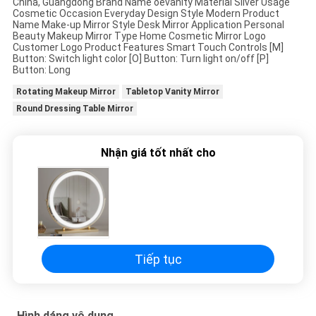
China, Guangdong Brand Name oevanity Material Silver Usage
Cosmetic Occasion Everyday Design Style Modern Product
TIN
Name Make-up Mirror Style Desk Mirror Application Personal
Beauty Makeup Mirror Type Home Cosmetic Mirror Logo
TỨC
Customer Logo Product Features Smart Touch Controls [M]
Button: Switch light color [O] Button: Turn light on/off [P]
Button: Long
TẤT
Rotating Makeup Mirror
Tabletop Vanity Mirror
CẢ
Round Dressing Table Mirror
CÁC
Nhận giá tốt nhất cho
TRƯỜNG
HỢP
YÊU
CẦU
Tiếp tục
BÁO
GIÁ
Hình dáng vô dụng