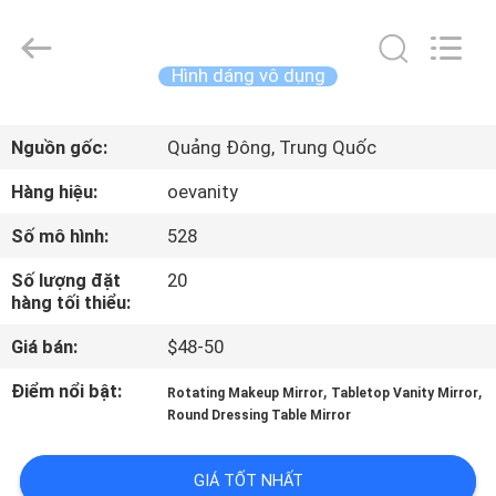
2026
Dongguan
OE
HOME
Furniture
Hình dáng vô dụng
Co.,
Ltd..
All
NHÀ
Rights
Reserved.
Nguồn gốc:
Quảng Đông, Trung Quốc
SẢN
Hàng hiệu:
oevanity
PHẨM
Số mô hình:
528
Số lượng đặt
20
VIDEO
hàng tối thiểu:
Giá bán:
$48-50
HƯỚNG
Điểm nổi bật:
,
,
Rotating Makeup Mirror
Tabletop Vanity Mirror
DẪN
Round Dressing Table Mirror
VR
GIÁ TỐT NHẤT