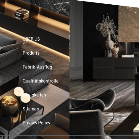
ÜBER US
Produits
Fabrik-Ausflug
Qualitätskontrolle
Neuigkeiten
Sitemap
Privacy Policy