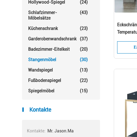
Hollywood-Spiegel
(24)
Schlafzimmer-
(43)
Möbelsätze
Eckschrän
Küchenschrank
(23)
Temperatu
Garderobenwandschrank
(37)
E
Badezimmer-Eitelkeit
(20)
Stangenmöbel
(30)
Wandspiegel
(13)
Fußbodenspiegel
(22)
Spiegelmöbel
(15)
Kontakte
Kontakte:
Mr. Jason.Ma