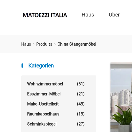
Haus
Über
Haus
Produits
China Stangenmöbel
Kategorien
Wohnzimmermöbel
(61)
Esszimmer-Möbel
(21)
Make-Upeitelkeit
(49)
Raumkapselhaus
(19)
Schminkspiegel
(27)