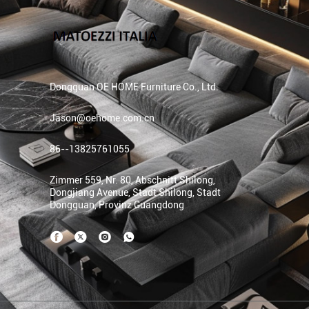
Dongguan OE HOME Furniture Co., Ltd.
Jason@oehome.com.cn
86--13825761055
Zimmer 559, Nr. 80, Abschnitt Shilong,
Dongjiang Avenue, Stadt Shilong, Stadt
Dongguan, Provinz Guangdong