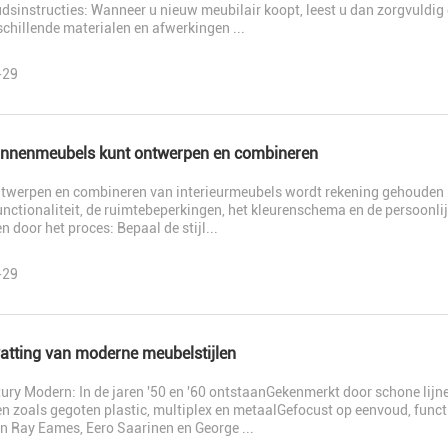
sinstructies: Wanneer u nieuw meubilair koopt, leest u dan zorgvuldig 
chillende materialen en afwerkingen ...
-29
innenmeubels kunt ontwerpen en combineren
ontwerpen en combineren van interieurmeubels wordt rekening gehouden 
 functionaliteit, de ruimtebeperkingen, het kleurenschema en de persoonli
n door het proces: Bepaal de stijl...
-29
tting van moderne meubelstijlen
ry Modern: In de jaren '50 en '60 ontstaanGekenmerkt door schone lijn
n zoals gegoten plastic, multiplex en metaalGefocust op eenvoud, func
n Ray Eames, Eero Saarinen en George ...