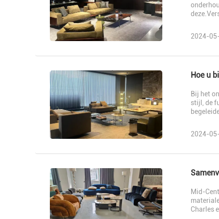
onderhoud
deze.Vers
2024-05
Hoe u b
Bij het 
stijl, de
begeleide
2024-05
Samenva
Mid-Centu
materiale
Charles e