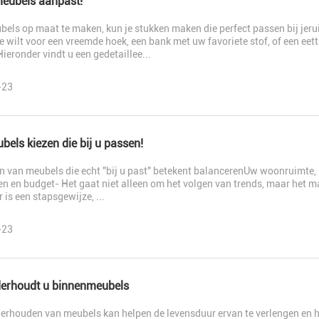
meubels aanpast!
els op maat te maken, kun je stukken maken die perfect passen bij jeru
 wilt voor een vreemde hoek, een bank met uw favoriete stof, of een eet
ieronder vindt u een gedetaillee...
-23
els kiezen die bij u passen!
n van meubels die echt "bij u past" betekent balancerenUw woonruimte, l
n en budget- Het gaat niet alleen om het volgen van trends, maar het 
 is een stapsgewijze, ...
-23
erhoudt u binnenmeubels
erhouden van meubels kan helpen de levensduur ervan te verlengen en he