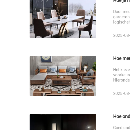
Hoe je 
Door meub
garderobe
logischeH
2025-08
Hoe meub
Het kieze
voorkeure
Hieronder
2025-08
Hoe ond
Goed ond