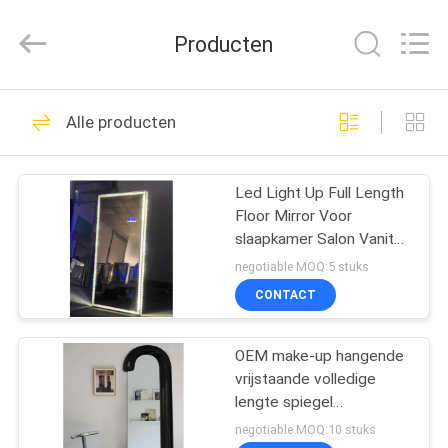
Dongguan
OE
HOME
Producten
Furniture
Co.,
Ltd..
All
Rights
THUIS
61
Reserved.
Alle producten
Meubelen voor de
PRODUCTEN
woonkamer
Led Light Up Full Length
Floor Mirror Voor
VIDEOS
slaapkamer Salon Vanity
Crystals
negotiable MOQ:5 stuks
VR-
CONTACT
21
SHOW
OEM make-up hangende
Eetkamermeubilair
vrijstaande volledige
OVER
lengte spiegel
ONS
80x180cm
negotiable MOQ:10 stuks