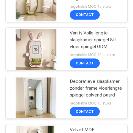
AAN
negotiable MOQ:10 stuks
CONTACT
27
SITEMAP
Vanity Volle lengte
make-upspiegel
slaapkamer spiegel 8ft
PRIVACYBELEID
vloer spiegel ODM
negotiable MOQ:10 stukken
CONTACT
Decoratieve slaapkamer
24
zonder frame vloerlengte
spiegel golvend paard
hollywood spiegel
negotiable MOQ:10 stuks
CONTACT
Velvet MDF