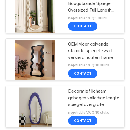
Boogstaande Spiegel
Oversized Full Length
43
Oem
negotiable MOQ:5 stuks
De reeksen van het
CONTACT
slaapkamermeubilair
OEM vloer golvende
staande spiegel zwart
versierd houten frame
negotiable MOQ:10 stuks
CONTACT
23
Decoratief lichaam
Keukenkast
gebogen volledige lengte
spiegel overgrote
boogvloerspiegel
negotiable MOQ:10 stuks
CONTACT