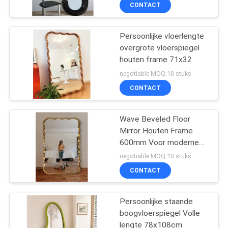
CONTACT
FABRIEKSREIS
Persoonlijke vloerlengte
49
overgrote vloerspiegel
CONTACTEER
houten frame 71x32
ONS
make-upijdelheid
negotiable MOQ:10 stuks
CONTACT
NIEUWS
Wave Beveled Floor
Mirror Houten Frame
ALLE
600mm Voor moderne
GEVALLEN
19
slaapkamer decoratie
negotiable MOQ:10 stuks
CONTACT
Ruimte capsule huis
VRAAG
EEN
Persoonlijke staande
boogvloerspiegel Volle
OFFERTE
lengte 78x108cm