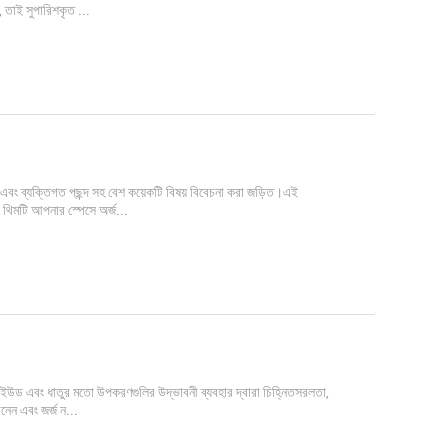
, তাই সুপারিশকৃত ...
 এবং ব্যক্তিগত পছন্দ সহ বেশ কয়েকটি বিষয় বিবেচনা করা জড়িত।এই
া থিমটি আপনার স্পেসে অর্জ...
্লাইউড এবং ধাতুর মতো উপকরণগুলির উদ্ভাবনী ব্যবহার দ্বারা চিহ্নিতসরলতা,
িনেন এবং জর্জ ন...