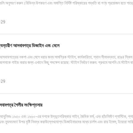
গুলি অনুসরণ করুন।বিভিন্ন উপকরণ এবং সমাপ্তি নির্দিষ্ট পরিষ্কারের পদ্ধতি বা পণ্য প্রয়োজন হতে পারে
-29
্যন্তরীণ আসবাবপত্র ডিজাইন এবং মেলে
সবাবপত্রের নকশা এবং মেলে ধরার জন্য সামগ্রিক স্টাইল, কার্যকারিতা, স্থান সীমাবদ্ধতা, রঙের স্কিম
 আপনাকে গাইড করার জন্য এখানে কিছু পদক্ষেপ রয়েছে: স্টাইল নির্ধারণ করুন: প্রথমে আপনি যে স্টাইল ব
-29
াবপত্র শৈলীর সংক্ষিপ্তসার
র আধুনিকঃ ১৯৫০ এবং ১৯৬০-এর দশকে উদ্ভূতপরিষ্কার লাইন, জৈবিক ফর্ম, এবং ছাঁচনির্মাণ প্লাস্টিক, প
 এবং ন্যূনতমতা উপর দৃষ্টি নিবদ্ধ করাউল্লেখযোগ্য ডিজাইনারদের মধ্যে চার্লস এবং রায় ইমেস, ইয়েরো সার