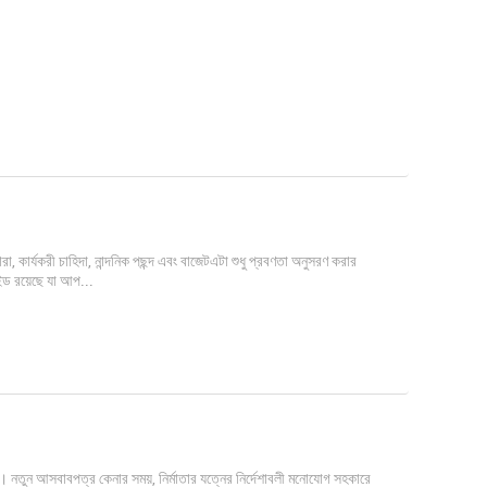
 কার্যকরী চাহিদা, নান্দনিক পছন্দ এবং বাজেটএটা শুধু প্রবণতা অনুসরণ করার
াইড রয়েছে যা আপ...
। নতুন আসবাবপত্র কেনার সময়, নির্মাতার যত্নের নির্দেশাবলী মনোযোগ সহকারে