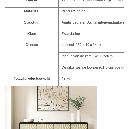
Functie
TV-kast voor de woonkamer, zijkant, decora
Materiaal
Vervaardigd hout
Structuur
Aantal deuren:4 Aantal interieurplanken:2
Kleur
Zwart/beige
Grootte
In totaal: 152 x 40 x 84 cm
Inhoud van de kast: 74*36*59cm
De dikte van de toonbank:1.5 cm, voethoo
Totaal productgewicht
43 kg