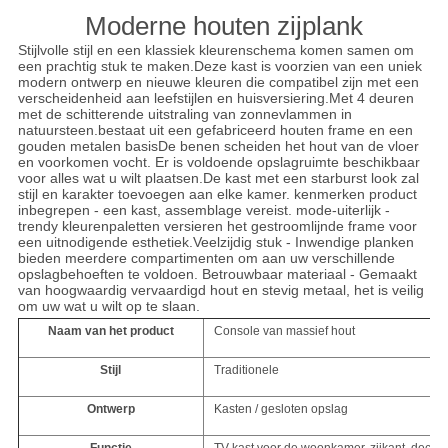
Moderne houten zijplank
Stijlvolle stijl en een klassiek kleurenschema komen samen om
een prachtig stuk te maken.Deze kast is voorzien van een uniek
modern ontwerp en nieuwe kleuren die compatibel zijn met een
verscheidenheid aan leefstijlen en huisversiering.Met 4 deuren
met de schitterende uitstraling van zonnevlammen in
natuursteen.bestaat uit een gefabriceerd houten frame en een
gouden metalen basisDe benen scheiden het hout van de vloer
en voorkomen vocht. Er is voldoende opslagruimte beschikbaar
voor alles wat u wilt plaatsen.De kast met een starburst look zal
stijl en karakter toevoegen aan elke kamer. kenmerken product
inbegrepen - een kast, assemblage vereist. mode-uiterlijk -
trendy kleurenpaletten versieren het gestroomlijnde frame voor
een uitnodigende esthetiek.Veelzijdig stuk - Inwendige planken
bieden meerdere compartimenten om aan uw verschillende
opslagbehoeften te voldoen. Betrouwbaar materiaal - Gemaakt
van hoogwaardig vervaardigd hout en stevig metaal, het is veilig
om uw wat u wilt op te slaan.
Naam van het product
Console van massief hout
Stijl
Traditionele
Ontwerp
Kasten / gesloten opslag