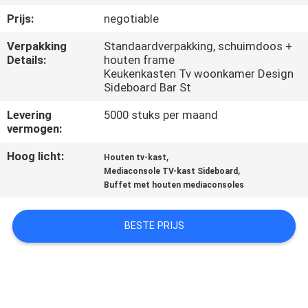
Prijs:
negotiable
FABRIEKSREIS
Verpakking
Standaardverpakking, schuimdoos +
Details:
houten frame
CONTACTEER
Keukenkasten Tv woonkamer Design
Sideboard Bar St
ONS
Levering
5000 stuks per maand
vermogen:
NIEUWS
Hoog licht:
,
Houten tv-kast
,
Mediaconsole TV-kast Sideboard
ALLE
Buffet met houten mediaconsoles
GEVALLEN
BESTE PRIJS
VRAAG
EEN
OFFERTE