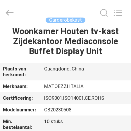
Dongguan
OE
HOME
Furniture
Co.,
Garderobekast
Ltd..
All
Rights
Woonkamer Houten tv-kast
THUIS
Reserved.
Zijdekantoor Mediaconsole
PRODUCTEN
Buffet Display Unit
VIDEOS
Plaats van
Guangdong, China
herkomst:
VR-
Merknaam:
MATOEZZI ITALIA
SHOW
Certificering:
ISO9001,ISO14001,CE,ROHS
Modelnummer:
CB20230508
OVER
Min.
10 stuks
ONS
bestelaantal: