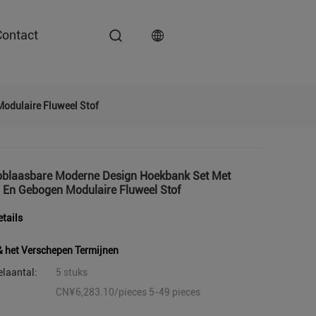
Contact
odulaire Fluweel Stof
blaasbare Moderne Design Hoekbank Set Met
l En Gebogen Modulaire Fluweel Stof
tails
& het Verschepen Termijnen
elaantal:
5 stuks
CN¥6,283.10/pieces 5-49 pieces