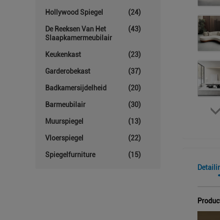
Hollywood Spiegel
(24)
De Reeksen Van Het
(43)
Slaapkamermeubilair
Keukenkast
(23)
Garderobekast
(37)
Badkamersijdelheid
(20)
Barmeubilair
(30)
Muurspiegel
(13)
Vloerspiegel
(22)
Spiegelfurniture
(15)
Detaili
Produc