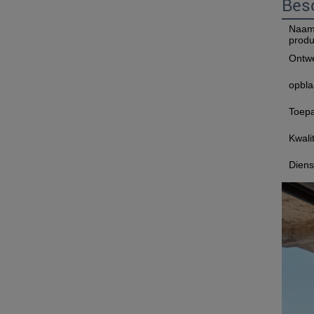
Besc
Naam
produ
Ontwe
opbla
Toepa
Kwalit
Diens