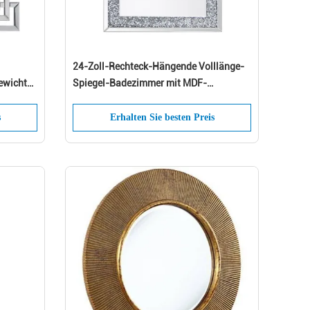
24-Zoll-Rechteck-Hängende Volllänge-
d
ewicht
Spiegel-Badezimmer mit MDF-
Hintergrund
s
Erhalten Sie besten Preis