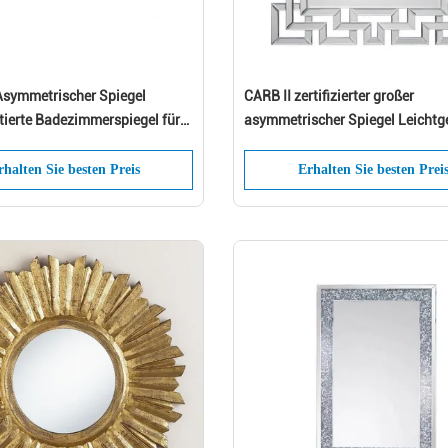
Genießen Sie 10% Rabatt auf Ihre erste
Asymmetrischer Spiegel
CARB II zertifizierter großer
Bestellung, wenn Sie sich für E-Mails un
erte Badezimmerspiegel für
asymmetrischer Spiegel Leichtg
SMS anmelden*
tektur
Volllänge
rhalten Sie besten Preis
Erhalten Sie besten Prei
Einreichen