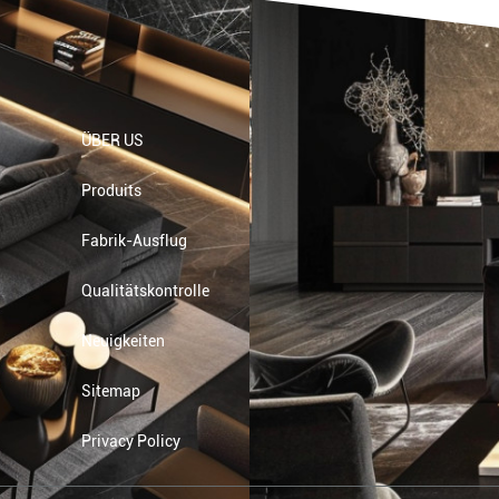
ÜBER US
Produits
Fabrik-Ausflug
Qualitätskontrolle
Neuigkeiten
Sitemap
Privacy Policy