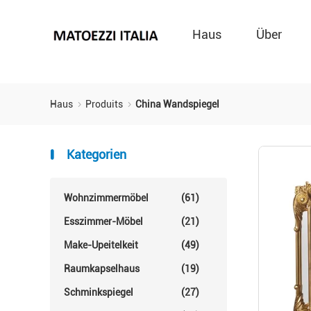
Haus
Über
Haus
Produits
China Wandspiegel
Kategorien
Wohnzimmermöbel
(61)
Esszimmer-Möbel
(21)
Make-Upeitelkeit
(49)
Raumkapselhaus
(19)
Schminkspiegel
(27)