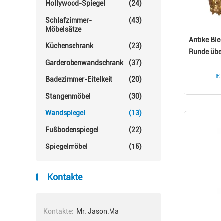
Hollywood-Spiegel
(24)
Schlafzimmer-
(43)
Möbelsätze
Antike Bl
Küchenschrank
(23)
Runde übe
Garderobenwandschrank
(37)
E
Badezimmer-Eitelkeit
(20)
Stangenmöbel
(30)
Wandspiegel
(13)
Fußbodenspiegel
(22)
Spiegelmöbel
(15)
Kontakte
Kontakte:
Mr. Jason.Ma