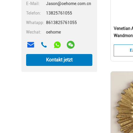
E-Mail:
Jason@oehome.com.cn
Telefon:
13825761055
Whatapp:
8613825761055
Venetian 
Wechat:
oehome
Wandmonti
Innenarchi
E
Kontakt jetzt