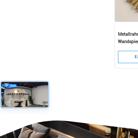
Metallra
Wandspiege
Garderobe
E