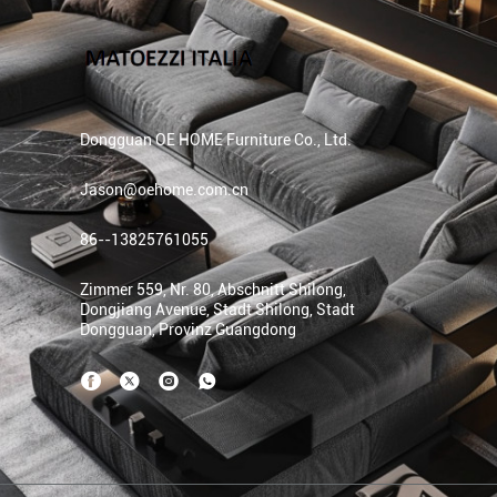
Dongguan OE HOME Furniture Co., Ltd.
Jason@oehome.com.cn
86--13825761055
Zimmer 559, Nr. 80, Abschnitt Shilong,
Dongjiang Avenue, Stadt Shilong, Stadt
Dongguan, Provinz Guangdong