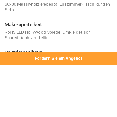
80x80 Massivholz-Pedestal Esszimmer-Tisch Runden
Sets
Make-upeitelkeit
RoHS LED Hollywood Spiegel Umkleidetisch
Schreibtisch verstellbar
Raumkapselhaus
Fordern Sie ein Angebot
Schlafraum-Raumkapsel-Containerhaus
Zukunftskonzept Kapsel
Schminkspiegel
LED-Licht-Up-Make-up-Spiegel Kristall-Vanity-Spiegel
Hollywood-Stil
Hollywood-Spiegel
Volllänge Hollywood 50x Vergrößerungsspiegel