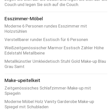
Couch und legen Sie sich auf die Couch.
FABRIK
Esszimmer-Möbel
TOUR
Moderne 6 Personen rundes Esszimmer mit
Holzstühlen
KONTAKT
Verstellbarer runder Esstisch für 6 Personen
Weißzeitgenössischer Marmor Esstisch Zähler Höhe
NACHRICHTEN
Edelstahl Metallbeine
Metallkünstler Umkleidetisch Stuhl Gold Make-up Blau
ALLE
Grau Samt
FÄLLE
Make-upeitelkeit
Zeitgenössisches Schlafzimmer-Make-up mit
REFERENZEN
Spiegeln
Moderne Möbel Holz Vanity Garderobe Make-up
SITEMAP
Spiegel mit Schubladen