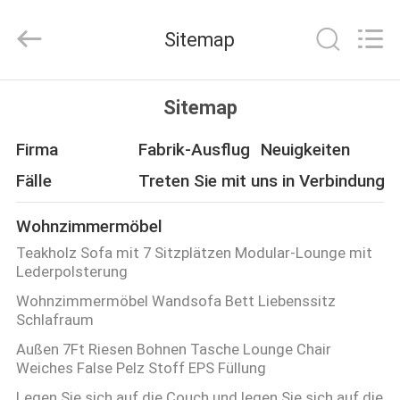
HOME
Furniture
Co.,
Sitemap
Ltd..
All
Rights
Reserved.
STARTSEITE
Sitemap
PRODUKTE
Firma
Fabrik-Ausflug
Neuigkeiten
Fälle
Treten Sie mit uns in Verbindung
VIDEOS
Wohnzimmermöbel
Teakholz Sofa mit 7 Sitzplätzen Modular-Lounge mit
VR
Lederpolsterung
SHOW
Wohnzimmermöbel Wandsofa Bett Liebenssitz
Schlafraum
ÜBER
Außen 7Ft Riesen Bohnen Tasche Lounge Chair
Weiches False Pelz Stoff EPS Füllung
UNS
Legen Sie sich auf die Couch und legen Sie sich auf die