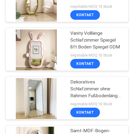
negotiable MOQ:10 Stück
PRIVACY
KONTAKT
27
POLICY
Vanity Volllänge
Schminkspiegel
Schlafzimmer Spiegel
8ft Boden Spiegel ODM
negotiable MOQ:10 Stück
KONTAKT
Dekoratives
24
Schlafzimmer ohne
Rahmen Fußbodenlänge
Hollywood-Spiegel
Spiegel Wellenförmig
negotiable MOQ:10 Stück
KONTAKT
Samt-MDF-Bogen-