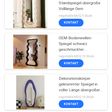
Standspiegel übergroße
Volllänge Oem
43
negotiable MOQ:5 Stück
Schlafzimmer-
KONTAKT
Möbelsätze
OEM-Bodenwellen-
Spiegel schwarz
geschmückter
Holzrahmen
negotiable MOQ:10 Stück
KONTAKT
23
Dekorationskörper
Küchenschrank
gekrümmter Spiegel in
voller Länge übergroßer
Bogenfußbodenspiegel
negotiable MOQ:10 Stück
KONTAKT