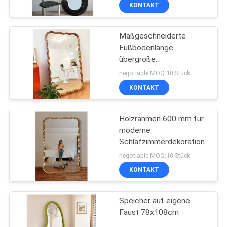
KONTAKT
FABRIK
Maßgeschneiderte
TOUR
49
Fußbodenlänge
übergroße
KONTAKT
Make-upeitelkeit
Fußbodenspiegel
negotiable MOQ:10 Stück
Holzrahmen 71x32
KONTAKT
NACHRICHTEN
Holzrahmen 600 mm für
moderne
ALLE
Schlafzimmerdekoration
FÄLLE
19
negotiable MOQ:10 Stück
KONTAKT
Raumkapselhaus
REFERENZEN
Speicher auf eigene
Faust 78x108cm
SITEMAP