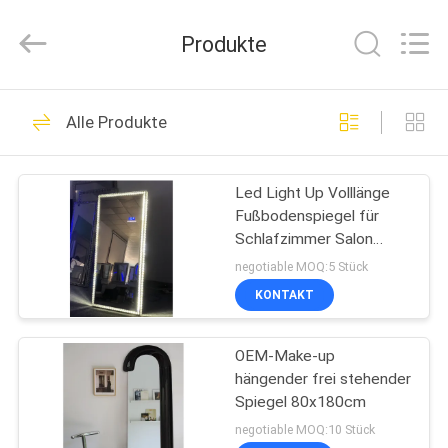
HOME
Furniture
Co.,
Produkte
Ltd..
All
Rights
Reserved.
STARTSEITE
61
Alle Produkte
Wohnzimmermöbel
PRODUKTE
Led Light Up Volllänge
Fußbodenspiegel für
VIDEOS
Schlafzimmer Salon
Eitelkeit Kristalle
negotiable MOQ:5 Stück
VR
KONTAKT
21
SHOW
OEM-Make-up
Esszimmer-Möbel
hängender frei stehender
ÜBER
Spiegel 80x180cm
UNS
negotiable MOQ:10 Stück